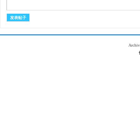
发表帖子
Archiv
本
库