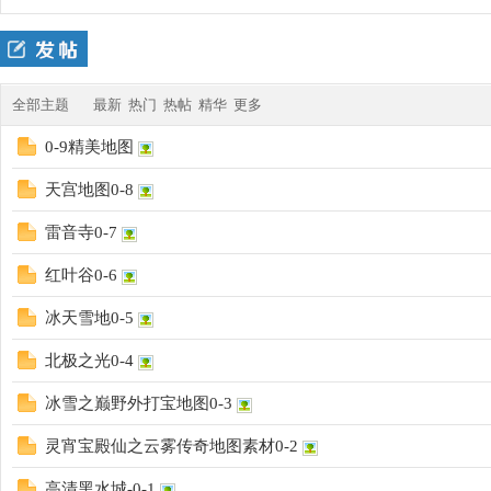
四
»
›
›
全部主题
最新
热门
热帖
精华
更多
0-9精美地图
天宫地图0-8
雷音寺0-7
九
红叶谷0-6
冰天雪地0-5
北极之光0-4
冰雪之巅野外打宝地图0-3
灵宵宝殿仙之云雾传奇地图素材0-2
版
高清黑水城-0-1