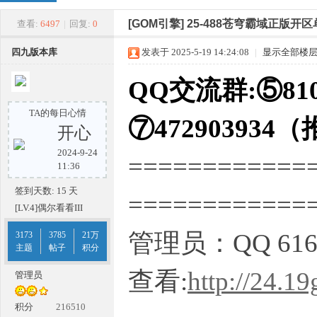
四
»
›
›
›
[GOM引擎]
25-488苍穹霸域正版开
查看:
6497
|
回复:
0
四九版本库
发表于 2025-5-19 14:24:08
|
显示全部楼
QQ交流群:⑤810
TA的每日心情
⑦472903934
开心
2024-9-24
============
九
11:36
签到天数: 15 天
===========
[LV.4]偶尔看看III
管理员：QQ 616
3173
3785
21万
主题
帖子
积分
查看:
http://24.1
管理员
版
积分
216510