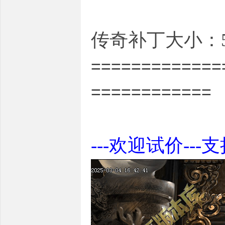
传奇补丁大小：5.
=============
============
---欢迎试价---