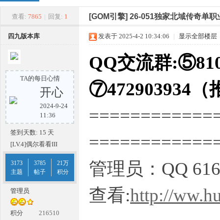
四
»
›
›
›
[GOM引擎]
26-051独家北域传奇单职
查看:
7865
|
回复:
1
四九版本库
发表于 2025-4-2 10:34:06
|
显示全部楼层
QQ交流群:⑤810
TA的每日心情
⑦472903934
开心
2024-9-24
============
九
11:36
签到天数: 15 天
===========
[LV.4]偶尔看看III
管理员：QQ 616
3173
3785
21万
主题
帖子
积分
查看:
http://ww.h
管理员
版
积分
216510