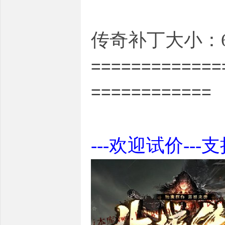
传奇补丁大小：6.
=============
============
---欢迎试价---