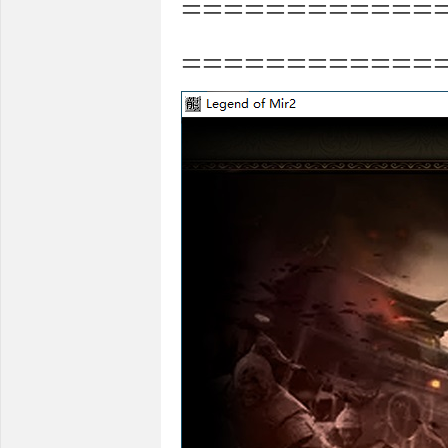
============
============