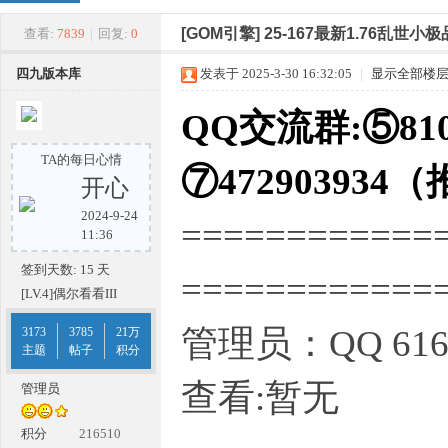
四
»
›
›
›
[GOM引擎]
25-167最新1.76乱世
查看:
7839
|
回复:
0
四九版本库
发表于 2025-3-30 16:32:05
|
显示全部楼
QQ交流群:⑤810
TA的每日心情
⑦472903934
开心
2024-9-24
============
九
11:36
签到天数: 15 天
===========
[LV.4]偶尔看看III
管理员：QQ 616
3173
3785
21万
主题
帖子
积分
查看:暂无
管理员
版
积分
216510