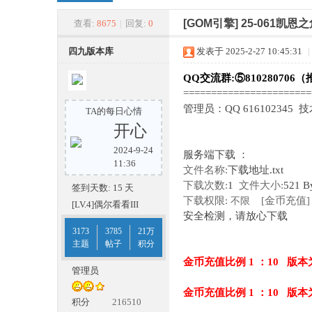
四
»
›
›
›
[GOM引擎]
25-061凯
查看:
8675
|
回复:
0
四九版本库
发表于 2025-2-27 10:45:31
|
QQ交流群:⑤810280706（
======================
管理员：QQ 616102345 
TA的每日心情
开心
2024-9-24
服务端下载 ：
九
11:36
文件名称:
下载地址.txt
下载次数:
1
文件大小:
521 B
签到天数: 15 天
下载权限:
[金币充值]
不限
[LV.4]偶尔看看III
安全检测，请放心下载
3173
3785
21万
主题
帖子
积分
金币充值比例 1 ：10 版本
管理员
金币充值比例 1 ：10 版本
版
积分
216510