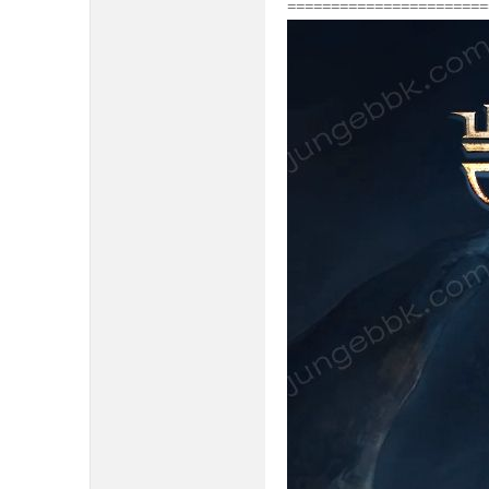
=======================