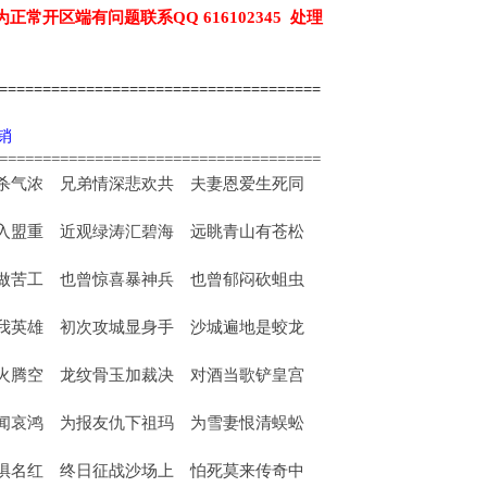
为正常开区端有问题联系QQ 616102345 处理
======================================
代销
=====================================
杀气浓 兄弟情深悲欢共 夫妻恩爱生死同
入盟重 近观绿涛汇碧海 远眺青山有苍松
做苦工 也曾惊喜暴神兵 也曾郁闷砍蛆虫
我英雄 初次攻城显身手 沙城遍地是蛟龙
火腾空 龙纹骨玉加裁决 对酒当歌铲皇宫
闻哀鸿 为报友仇下祖玛 为雪妻恨清蜈蚣
惧名红 终日征战沙场上 怕死莫来传奇中