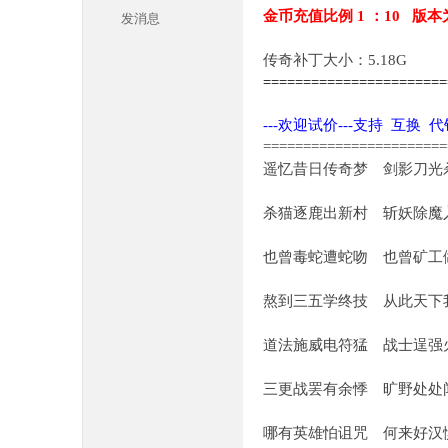
金币充值比例 1 ：10 版本
发消息
传奇补丁大小：5.18G
======================
---欢迎试价---支持 互换 
=======================
遥忆昔日传奇梦 剑影刀光
本
杀猫逐鹿出新村 斩妖除魔
也曾毒蛇遭蛇吻 也曾矿工
熬到三五学终技 从此天下
道法施威电符猛 战士逞强
库
三更战罢有余悸 旷野处处
哪有英雄怕诅咒 何来好汉