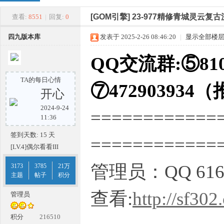
四
»
›
›
›
[GOM引擎]
23-977精修青城灵云复
查看:
8551
|
回复:
0
四九版本库
发表于 2025-2-26 08:46:20
|
显示全部楼
QQ交流群:⑤810
TA的每日心情
⑦472903934
开心
2024-9-24
============
九
11:36
签到天数: 15 天
===========
[LV.4]偶尔看看III
管理员：QQ 616
3173
3785
21万
主题
帖子
积分
查看:
http://sf302
管理员
版
积分
216510