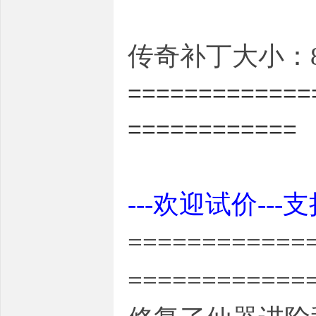
传奇补丁大小：8.
=============
============
---欢迎试价---
============
============