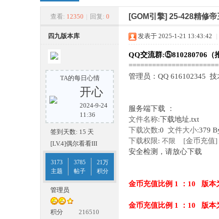
四
»
›
›
›
[GOM引擎]
25-428精
查看:
12350
|
回复:
0
四九版本库
发表于 2025-1-21 13:43:42
|
QQ交流群:⑤810280706（
======================
管理员：QQ 616102345 
TA的每日心情
开心
2024-9-24
服务端下载 ：
九
11:36
文件名称:
下载地址.txt
下载次数:
0
文件大小:
379 B
签到天数: 15 天
下载权限:
[金币充值]
不限
[LV.4]偶尔看看III
安全检测，请放心下载
3173
3785
21万
主题
帖子
积分
金币充值比例 1 ：10 版本
管理员
金币充值比例 1 ：10 版本
版
积分
216510