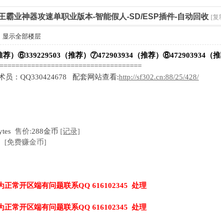
修帝王霸业神器攻速单职业版本-智能假人-SD/ESP插件-自动回收
[复
显示全部楼层
推荐）⑥339229503（推荐）⑦472903934（推荐）⑧472903934（
=====================================
技术员：QQ330424678 配套网站查看:
http://sf302.cn:88/25/428/
ytes
售价:
288金币
[记录]
[免费赚金币]
为正常开区端有问题联系QQ 616102345 处理
为正常开区端有问题联系QQ 616102345 处理