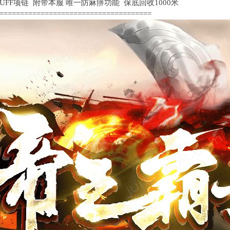
F项链 附带本服 唯一防麻痹功能 保底回收1000米
=====================================