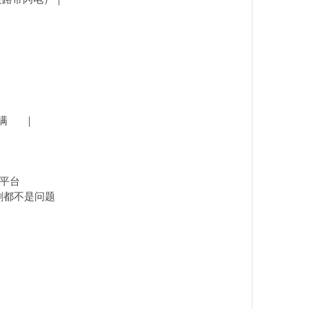
-你一样的给它搞满 ｜
的平台
割都不是问题