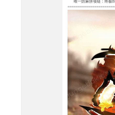
唯一防麻痹项链：终极BUF
=======================