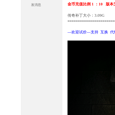
金币充值比例 1 ：10 版本
发消息
传奇补丁大小：3.09G
======================
---欢迎试价---支持 互换 
本
库