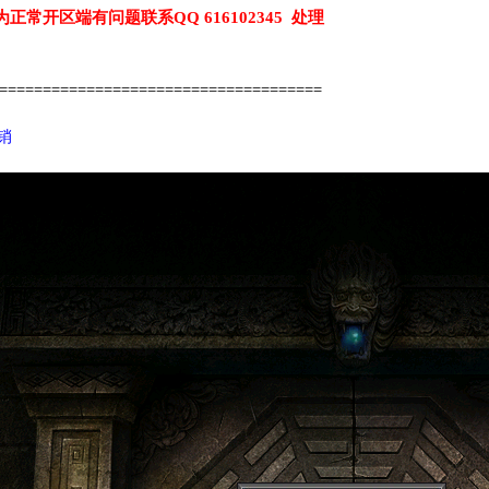
为正常开区端有问题联系QQ 616102345 处理
======================================
代销