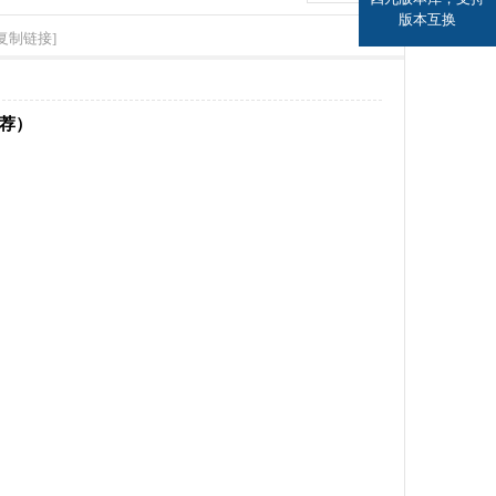
版本互换
[复制链接]
推荐）