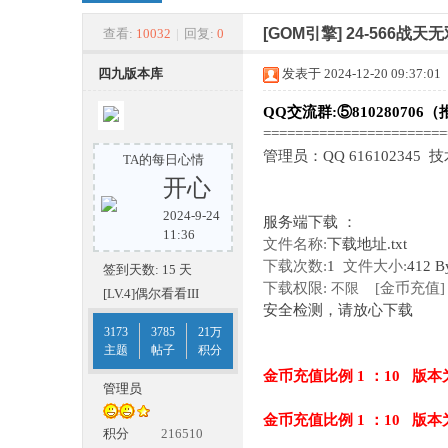
四
»
›
›
›
[GOM引擎]
24-566战
查看:
10032
|
回复:
0
四九版本库
发表于 2024-12-20 09:37:01
QQ交流群:⑤810280706（
======================
管理员：QQ 616102345 
TA的每日心情
开心
2024-9-24
服务端下载 ：
九
11:36
文件名称:
下载地址.txt
下载次数:
1
文件大小:
412 B
签到天数: 15 天
下载权限:
[金币充值]
不限
[LV.4]偶尔看看III
安全检测，请放心下载
3173
3785
21万
主题
帖子
积分
金币充值比例 1 ：10 版本
管理员
金币充值比例 1 ：10 版本
版
积分
216510