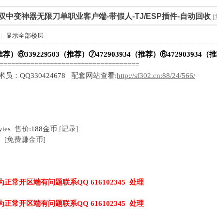
天无双中变神器无限刀单职业客户端-带假人-TJ/ESP插件-自动回收
|
显示全部楼层
推荐）⑥339229503（推荐）⑦472903934（推荐）⑧472903934（
=====================================
技术员：QQ330424678 配套网站查看:
http://sf302.cn:88/24/566/
ytes
售价:
188金币
[记录]
[免费赚金币]
为正常开区端有问题联系QQ 616102345 处理
为正常开区端有问题联系QQ 616102345 处理