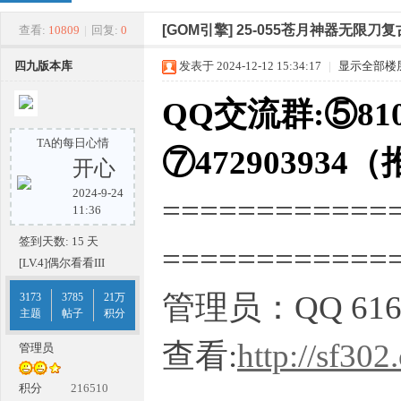
四
»
›
›
›
[GOM引擎]
25-055苍月神器无限刀
查看:
10809
|
回复:
0
四九版本库
发表于 2024-12-12 15:34:17
|
显示全部楼
QQ交流群:⑤810
TA的每日心情
⑦472903934
开心
2024-9-24
============
九
11:36
签到天数: 15 天
===========
[LV.4]偶尔看看III
管理员：QQ 616
3173
3785
21万
主题
帖子
积分
查看:
http://sf302
管理员
版
积分
216510