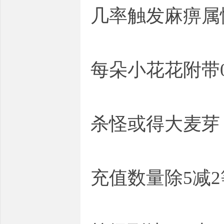
几率触发麻痹属
每朵小花花附带0
杀怪或得大麦芽
充值数量除5减