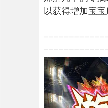
以获得增加宝宝
============
============