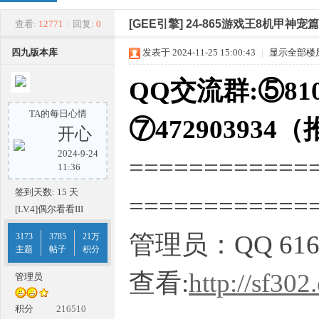
四
»
›
›
›
[GEE引擎]
24-865游戏王8机甲神
查看:
12771
|
回复:
0
四九版本库
发表于 2024-11-25 15:00:43
|
显示全部楼
QQ交流群:⑤810
TA的每日心情
⑦472903934
开心
2024-9-24
============
九
11:36
签到天数: 15 天
===========
[LV.4]偶尔看看III
管理员：QQ 616
3173
3785
21万
主题
帖子
积分
查看:
http://sf302
管理员
版
积分
216510