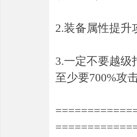
2.装备属性提
3.一定不要越
至少要700%
============
============