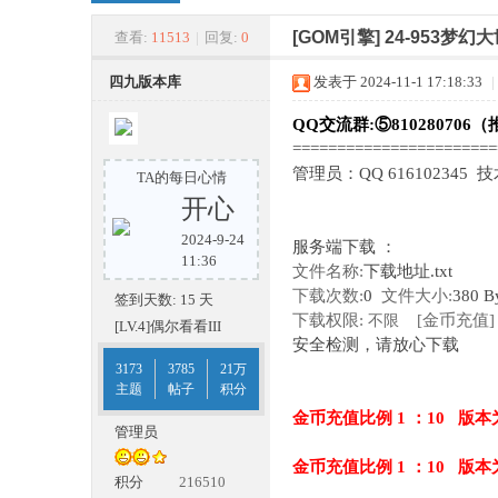
四
»
›
›
›
[GOM引擎]
24-953梦
查看:
11513
|
回复:
0
四九版本库
发表于 2024-11-1 17:18:33
|
QQ交流群:⑤810280706（
======================
管理员：QQ 616102345 
TA的每日心情
开心
2024-9-24
服务端下载 ：
九
11:36
文件名称:
下载地址.txt
下载次数:
0
文件大小:
380 B
签到天数: 15 天
下载权限:
[金币充值]
不限
[LV.4]偶尔看看III
安全检测，请放心下载
3173
3785
21万
主题
帖子
积分
金币充值比例 1 ：10 版本
管理员
金币充值比例 1 ：10 版本
版
积分
216510