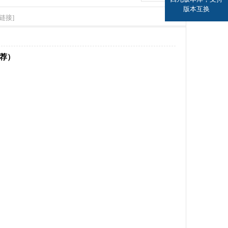
版本互换
链接]
推荐）