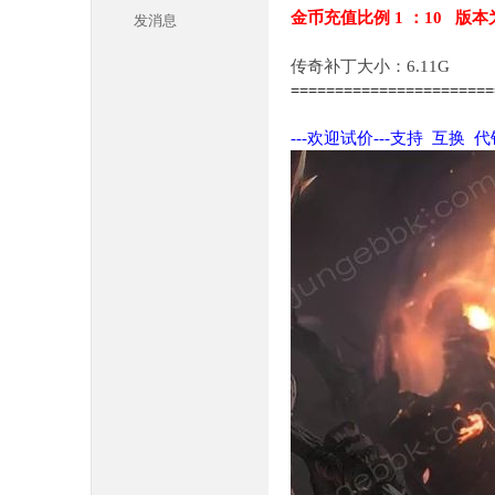
金币充值比例 1 ：10 版本
发消息
传奇补丁大小：6.11G
======================
---欢迎试价---支持 互换 
本
库