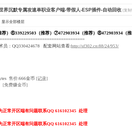
幻大世界沉默专属攻速单职业客户端-带假人-ESP插件-自动回收
[复制
显示全部楼层
推荐）⑥339229503（推荐）⑦472903934（推荐）⑧472903934（
=====================================
技术员：QQ330424678 配套网站查看:
http://sf302.cn:88/24/953/
ytes
售价:
666金币
[记录]
[免费赚金币]
为正常开区端有问题联系QQ 616102345 处理
为正常开区端有问题联系QQ 616102345 处理