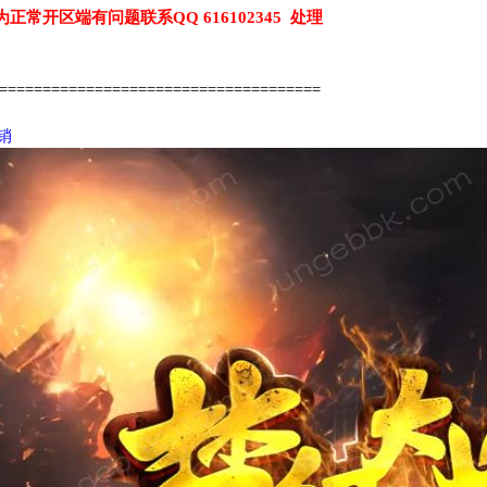
为正常开区端有问题联系QQ 616102345 处理
======================================
代销