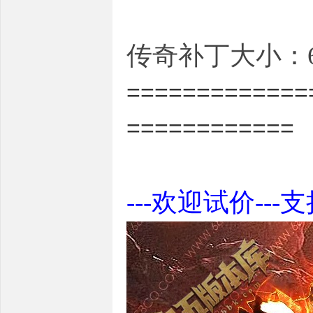
传奇补丁大小：6.
=============
============
---欢迎试价---