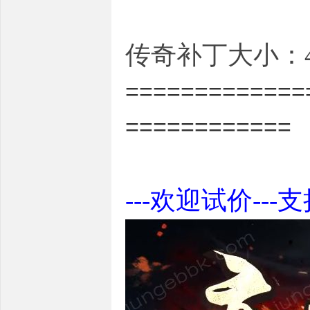
传奇补丁大小：4
=============
============
---欢迎试价---