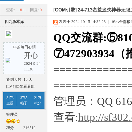
四
»
›
›
›
[GOM引擎]
24-713蛮荒迷失神器无限
查看:
11811
|
回复:
0
四九版本库
发表于 2024-10-15 14:32:28
|
显示全部楼
QQ交流群:⑤810
TA的每日心情
⑦472903934
开心
2024-9-24
============
九
11:36
签到天数: 15 天
===========
[LV.4]偶尔看看III
管理员：QQ 616
3173
3785
21万
主题
帖子
积分
查看:
http://sf302
管理员
版
积分
216510