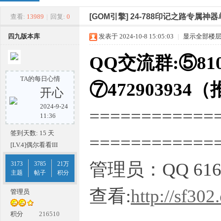
四
»
›
›
›
[GOM引擎]
24-788印记之路专属神器
查看:
13989
|
回复:
0
四九版本库
发表于 2024-10-8 15:05:03
|
显示全部楼
QQ交流群:⑤810
TA的每日心情
⑦472903934
开心
2024-9-24
============
九
11:36
签到天数: 15 天
===========
[LV.4]偶尔看看III
管理员：QQ 616
3173
3785
21万
主题
帖子
积分
查看:
http://sf302
管理员
版
积分
216510