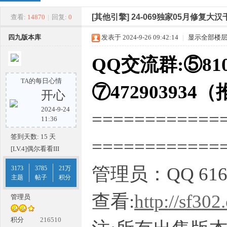
四
»
›
›
›
[其他引擎]
24-069独家05月修复
查看:
14870
|
回复:
0
四九版本库
发表于 2024-9-26 09:42:14
|
显示全部楼
QQ交流群:⑤810
TA的每日心情
⑦472903934
开心
2024-9-24
============
九
11:36
签到天数: 15 天
===========
[LV.4]偶尔看看III
管理员：QQ 616
3173
3785
21万
主题
帖子
积分
查看:
http://sf302
管理员
版
积分
216510