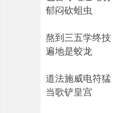
郁闷砍蛆虫
熬到三五学终技
遍地是蛟龙
道法施威电符猛
当歌铲皇宫