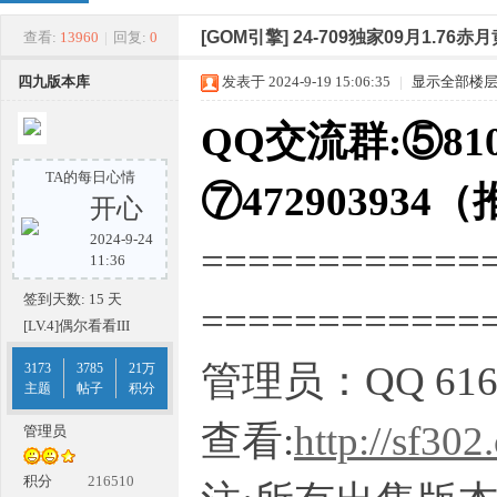
四
»
›
›
›
[GOM引擎]
24-709独家09月1.7
查看:
13960
|
回复:
0
四九版本库
发表于 2024-9-19 15:06:35
|
显示全部楼
QQ交流群:⑤810
TA的每日心情
⑦472903934
开心
2024-9-24
============
九
11:36
签到天数: 15 天
===========
[LV.4]偶尔看看III
管理员：QQ 616
3173
3785
21万
主题
帖子
积分
查看:
http://sf302
管理员
版
积分
216510