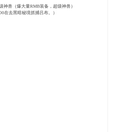
级神兽（爆大量RMB装备，超级神兽）
直接用到1300在去黑暗秘境抓捕吕布。）