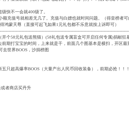
超级快不一会就400级了。
小额充值号就相差无几了。充值与白嫖也就时间问题。（得皇榜者可
可获得鸿蒙天尊（直接可起飞如果1元礼包都不乐意就按上诉即可）
-----------------------------------------------------------------------------------------
 （开个58元礼包送熊猫）(58礼包送专属盲盒可开启任何专属)捐献
省去前期打宝宝的时间，上来就是干，前面几个图基本是横扫，开区
去世界BOOS，沙捐榜图
新五只超高爆率BOOS（大量产出人民币回收装备），前期必抢！！
小怪或者商店买丹升