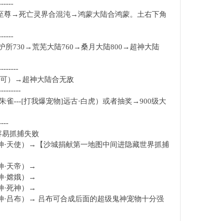
------
合至尊→死亡灵界合混沌→鸿蒙大陆合鸿蒙。土右下角
------
所730→荒芜大陆760→桑月大陆800→超神大陆
--------
包即可）→超神大陆合无敌
---------
---[打我爆宠物]远古·白虎）或者抽奖→900级大
----
容易抓捕失败
神·天使）→【沙城捐献第一地图中间进隐藏世界抓捕
神·天帝）→
神·嫦娥）→
神·死神）→
神·吕布）→ 吕布可合成后面的超级鬼神宠物十分强