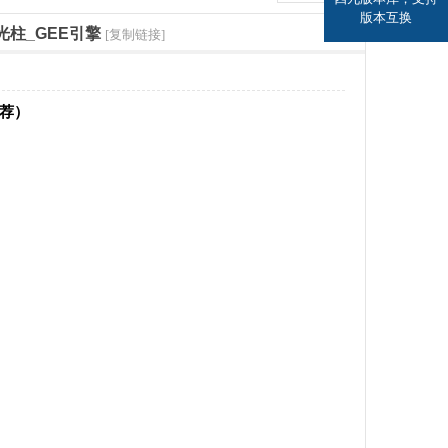
版本互换
光柱_GEE引擎
[复制链接]
推荐）