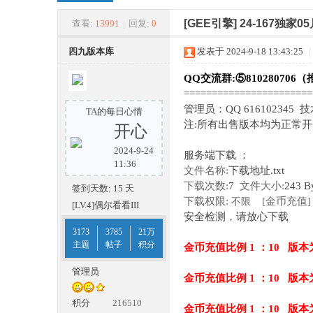
四
»
›
›
›
[GEE引擎]
24-167独
查看:
13991
|
回复:
0
四九版本库
发表于 2024-9-18 13:43:25
|
QQ交流群:⑤810280706（
======================
管理员：QQ 616102345 
TA的每日心情
注:所有出售版本均为正常
开心
2024-9-24
服务端下载 ：
九
11:36
文件名称:
下载地址.txt
下载次数:
7
文件大小:
243 B
签到天数: 15 天
下载权限:
[金币充值]
不限
[LV.4]偶尔看看III
安全检测，请放心下载
3173
3785
21万
主题
帖子
积分
金币充值比例 1 ：10 版本
管理员
金币充值比例 1 ：10 版本
版
积分
216510
金币充值比例 1 ：10 版本