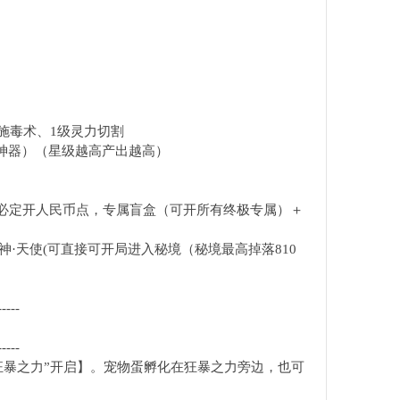
、施毒术、1级灵力切割
属神器）（星级越高产出越高）
包必定开人民币点，专属盲盒（可开所有终极专属）＋
神·天使(可直接可开局进入秘境（秘境最高掉落810
-----
-----
狂暴之力”开启】。宠物蛋孵化在狂暴之力旁边，也可