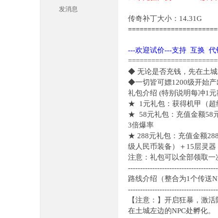
发消息
传奇补丁大小：14.31G
======================
---欢迎试价---支持 互换 
=======================
◆ 无论是否充钱，先在土城
◆一切皆可嫖1200级开始
本
礼包介绍 (特别说明每冲1
★ 1元礼包：获得机甲（
★ 58元礼包：充值金额
3倍爆率
★ 288元礼包：充值金额
级人民币装备）＋15层灵器
注意：礼包可以全部领取一
-------------------------------------
路线介绍（整合为1个传送
库
-------------------------------------
【注意：】开启狂暴，激活
在土城左边的NPC处孵化。