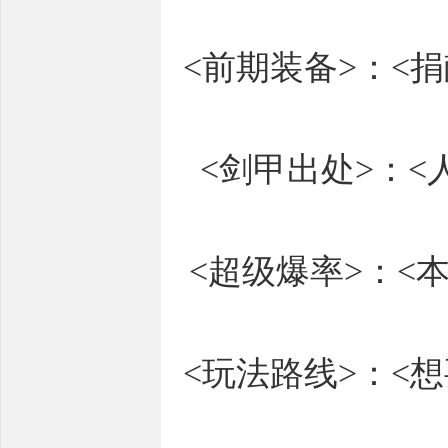
<前期装备>：<
<剑甲出处>：
<超级爆率>：<
<玩法路线>：<