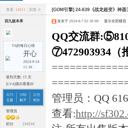
四
»
›
›
›
[GOM引擎]
24-639《战龙超变》神
查看:
14011
|
回复:
0
四九版本库
发表于 2024-9-7 02:30:09
|
显示全部楼层
QQ交流群:⑤810
TA的每日心情
⑦472903934
开心
2024-9-24
============
九
11:36
签到天数: 15 天
===========
[LV.4]偶尔看看III
管理员：QQ 616
3173
3785
21万
主题
帖子
积分
查看:
http://sf302
管理员
版
积分
216510