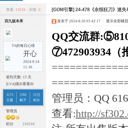
四
»
›
›
›
[GOM引擎]
24-478《永恒狂刀》迷失
查看:
13516
|
回复:
0
四九版本库
发表于 2024-8-20 03:42:17
|
显示全部楼
QQ交流群:⑤810
TA的每日心情
⑦472903934
开心
2024-9-24
============
九
11:36
签到天数: 15 天
===========
[LV.4]偶尔看看III
管理员：QQ 616
3173
3785
21万
主题
帖子
积分
查看:
http://sf302
管理员
版
积分
216510