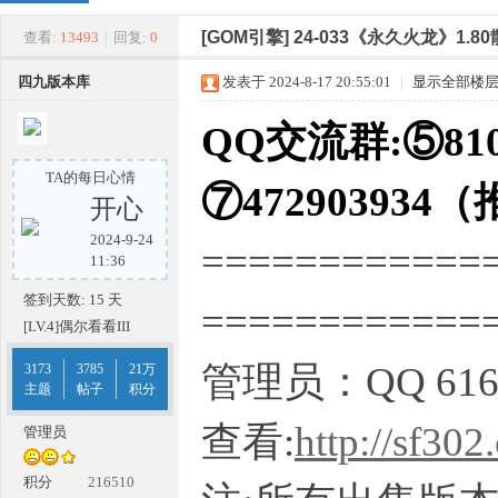
四
»
›
›
›
[GOM引擎]
24-033《永久火龙》1.
查看:
13493
|
回复:
0
四九版本库
发表于 2024-8-17 20:55:01
|
显示全部楼
QQ交流群:⑤810
TA的每日心情
⑦472903934
开心
2024-9-24
============
九
11:36
签到天数: 15 天
===========
[LV.4]偶尔看看III
管理员：QQ 616
3173
3785
21万
主题
帖子
积分
查看:
http://sf302
管理员
版
积分
216510