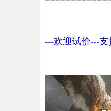
============
---欢迎试价---