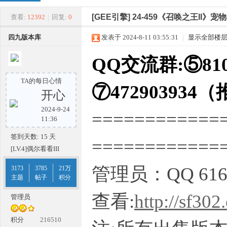
四
»
›
›
›
[GEE引擎]
24-459《召唤之王II》
查看:
12392
|
回复:
0
四九版本库
发表于 2024-8-11 03:55:31
|
显示全部楼
QQ交流群:⑤810
TA的每日心情
⑦472903934
开心
2024-9-24
============
九
11:36
签到天数: 15 天
===========
[LV.4]偶尔看看III
管理员：QQ 616
3173
3785
21万
主题
帖子
积分
查看:
http://sf302
管理员
版
积分
216510