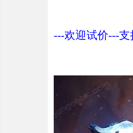
---欢迎试价---