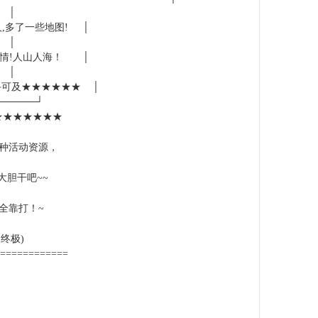
│
人,多了一些地图! │
│
沙激情!人山人海！ │
│
手可及★★★★★★ │
──────┘
★★★★★★★
种活动资源，
大胆干吧~~
全靠打！~
终极)
============