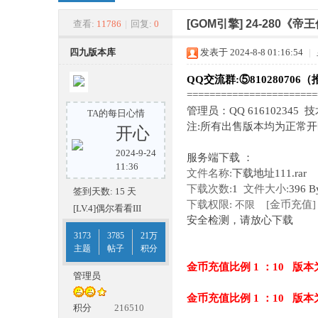
四
»
›
›
›
[GOM引擎]
24-280《
查看:
11786
|
回复:
0
四九版本库
发表于 2024-8-8 01:16:54
|
QQ交流群:⑤810280706（
======================
管理员：QQ 616102345 
TA的每日心情
注:所有出售版本均为正常
开心
2024-9-24
服务端下载 ：
九
11:36
文件名称:
下载地址111.rar
下载次数:
1
文件大小:
396 B
签到天数: 15 天
下载权限:
[金币充值]
不限
[LV.4]偶尔看看III
安全检测，请放心下载
3173
3785
21万
主题
帖子
积分
金币充值比例 1 ：10 版本
管理员
金币充值比例 1 ：10 版本
版
积分
216510