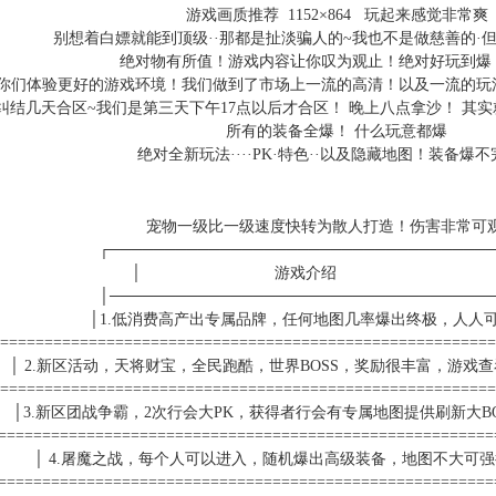
游戏画质推荐 1152×864 玩起来感觉非常爽
别想着白嫖就能到顶级··那都是扯淡骗人的~我也不是做慈善的·
绝对物有所值！游戏内容让你叹为观止！绝对好玩到爆
你们体验更好的游戏环境！我们做到了市场上一流的高清！以及一流的玩
纠结几天合区~我们是第三天下午17点以后才合区！ 晚上八点拿沙！ 其
所有的装备全爆！ 什么玩意都爆
绝对全新玩法····PK·特色··以及隐藏地图！装备爆
宠物一级比一级速度快转为散人打造！伤害非常可观
┌──────────────────────────────────
│ 游戏介绍 
│──────────────────────────────────
│1.低消费高产出专属品牌，任何地图几率爆出终极，人人
=======================================================
│ 2.新区活动，天将财宝，全民跑酷，世界BOSS，奖励很丰富，游戏
=======================================================
│3.新区团战争霸，2次行会大PK，获得者行会有专属地图提供刷新大B
========================================================
│ 4.屠魔之战，每个人可以进入，随机爆出高级装备，地图不
========================================================