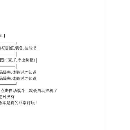
·】
──────┐
切割值,装备,技能书│
──────│
图打宝,几率出终极!│
──────│
品爆率,体验过才知道│
品爆率,体验过才知道│
──────┘
然后点击自动战斗！就会自动挂机了
绝对没有
版本是真的非常好玩！