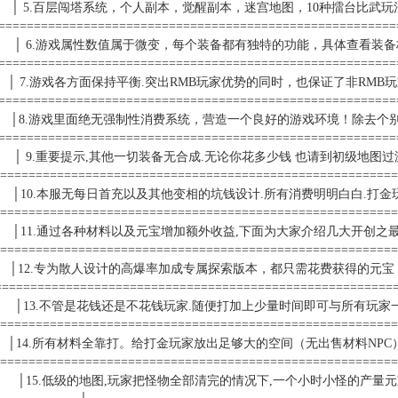
│ 5.百层闯塔系统，个人副本，觉醒副本，迷宫地图，10种擂台比武玩
========================================================
│ 6.游戏属性数值属于微变，每个装备都有独特的功能，具体查看装
========================================================
│ 7.游戏各方面保持平衡.突出RMB玩家优势的同时，也保证了非RMB
========================================================
│8.游戏里面绝无强制性消费系统，营造一个良好的游戏环境！除去个别
========================================================
│ 9.重要提示,其他一切装备无合成.无论你花多少钱 也请到初级地图
=======================================================
│10.本服无每日首充以及其他变相的坑钱设计.所有消费明明白白.打金
=======================================================
│11.通过各种材料以及元宝增加额外收益,下面为大家介绍几大开创之
=======================================================
│12.专为散人设计的高爆率加成专属探索版本，都只需花费获得的元宝
========================================================
│13.不管是花钱还是不花钱玩家.随便打加上少量时间即可与所有玩家一
=======================================================
│14.所有材料全靠打。给打金玩家放出足够大的空间（无出售材料NPC
=======================================================
│15.低级的地图,玩家把怪物全部清完的情况下,一个小时小怪的产量元宝