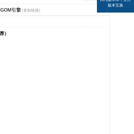
版本互换
-GOM引擎
[复制链接]
推荐）