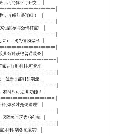
法，玩的你不可开交！ │
=======================│
备栏，介绍的很详细！ │
=======================│
玩家也能参与激情打宝! │
=======================│
法宝，均为怪物爆出! │
=======================│
过渡几分钟获得普通装备│
========================│
玩家在打到材料,可卖米│
========================│
最，创新才能引领潮流 │
========================│
，材料即可点满.功能！│
====================== │
样,体验才是硬道理! │
========================│
）保障每个玩家的利益! │
========================│
.材料.装备包裹满! │