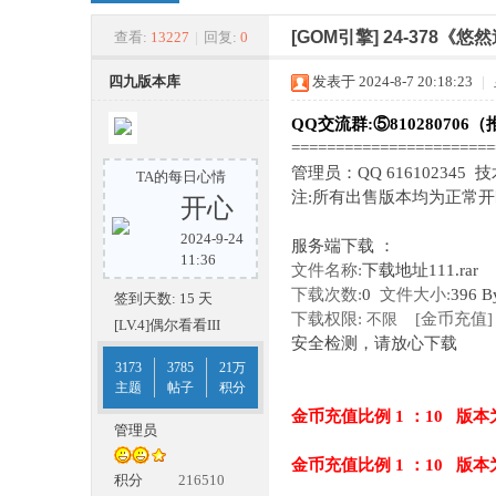
四
»
›
›
›
[GOM引擎]
24-378《
查看:
13227
|
回复:
0
四九版本库
发表于 2024-8-7 20:18:23
|
QQ交流群:⑤810280706（
======================
管理员：QQ 616102345 
TA的每日心情
注:所有出售版本均为正常
开心
2024-9-24
服务端下载 ：
九
11:36
文件名称:
下载地址111.rar
下载次数:
0
文件大小:
396 B
签到天数: 15 天
下载权限:
[金币充值]
不限
[LV.4]偶尔看看III
安全检测，请放心下载
3173
3785
21万
主题
帖子
积分
金币充值比例 1 ：10 版本
管理员
金币充值比例 1 ：10 版本
版
积分
216510