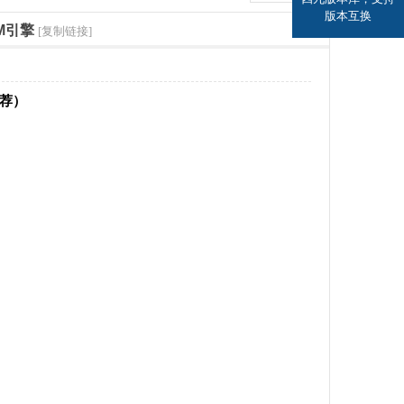
版本互换
M引擎
[复制链接]
推荐）