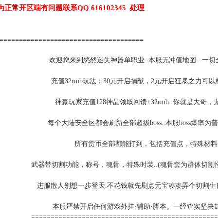
为正常开区端有问题联系QQ 616102345 处理
======================================
欢迎您来到悠然迷失神器单职业..本服无冲值地图...一切全
充值32rmb玩法：30元开启捐献，2元开启狂暴之力可以
神豪玩家充值128神晶领取回馈+32rmb..你就是大哥
每个大陆安全区都会刷新全部超级boss..本服boss爆率为普
所有货币全部都能打到，包括充值点，特殊材料.
武器带切割功能，称号，魂骨，特殊时装..(魂骨套为群体切割
进服散人别想一步登天.不花钱就先刷点元宝凑凑弄个切割生肖再去
本服严禁开启任何游戏外挂·辅助·脚本。一经查实坚决封
================================================