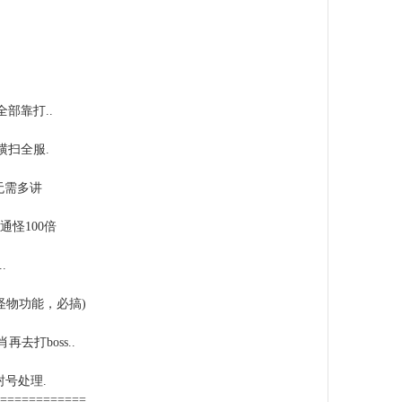
部靠打..
横扫全服.
，无需多讲
通怪100倍
.
怪物功能，必搞)
打boss..
号处理.
============