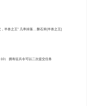
之王” 几率掉落....磐石斧[半兽之王]
+10） 拥有征兵令可以二次提交任务