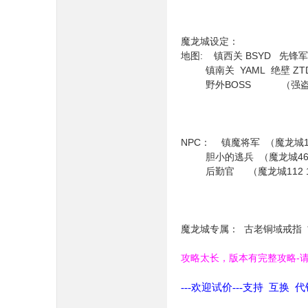
魔龙城设定：
地图: 镇西关 BSYD 先锋
镇南关 YAML 绝壁 ZT
野外BOSS （强盗头子 黑
NPC： 镇魔将军 （魔龙城1
胆小的逃兵 （魔龙城463 
后勤官 （魔龙城112 15
魔龙城专属： 古老铜域戒指
攻略太长，版本有完整攻略-
---欢迎试价---支持 互换 