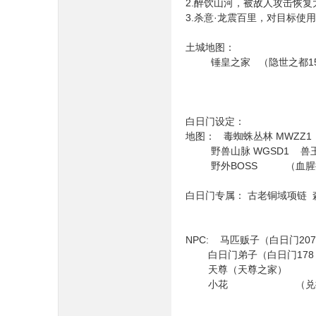
2.醉饮山河，被敌人攻击恢复
3.杀意·龙震百里，对目标
土城地图：
锤皇之家 （隐世之都152 
白日门设定：
地图： 毒蜘蛛丛林 MWZZ1
野兽山脉 WGSD1 兽王之
野外BOSS （血腥
白日门专属： 古老铜域项链 
NPC: 马匹贩子（白日门20
白日门弟子（白日门178 3
天尊（天尊之家） （获得
小花 （兑换：神秘