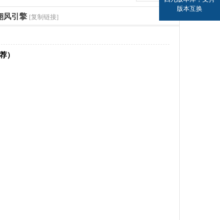
版本互换
-翎风引擎
[复制链接]
推荐）