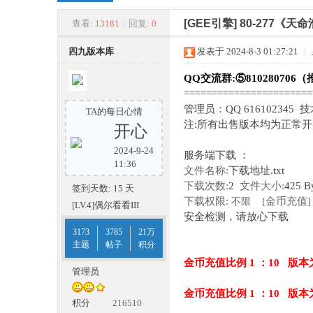
四
»
›
›
›
[GEE引擎]
80-277《
查看:
13181
|
回复:
0
四九版本库
发表于 2024-8-3 01:27:21
|
QQ交流群:⑤810280706（
======================
管理员：QQ 616102345
TA的每日心情
注:所有出售版本均为正常
开心
2024-9-24
服务端下载 ：
九
11:36
文件名称:
下载地址.txt
下载次数:
2
文件大小:
425 B
签到天数: 15 天
下载权限:
[金币充值]
不限
[LV.4]偶尔看看III
安全检测，请放心下载
3173
3785
21万
主题
帖子
积分
金币充值比例 1 ：10 版本
管理员
金币充值比例 1 ：10 版本
版
积分
216510