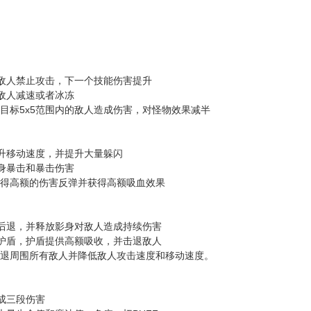
使敌人禁止攻击，下一个技能伤害提升
使敌人减速或者冰冻
对目标5x5范围内的敌人造成伤害，对怪物效果减半
提升移动速度，并提升大量躲闪
自身暴击和暴击伤害
能获得高额的伤害反弹并获得高额吸血效果
人后退，并释放影身对敌人造成持续伤害
转护盾，护盾提供高额吸收，并击退敌人
能击退周围所有敌人并降低敌人攻击速度和移动速度。
成三段伤害