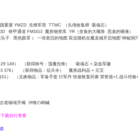
军团要塞 YMZD 先锋军营 TTMC （头颅收集师 吸魂石）
DD 铁甲通道 FMDG3 魔兽物资库 YR（贪食的大嘴兽 恶臭的唾液）
色眼罩 ） 一张老旧的地图 双击随机在魔龙城开启地图“神秘洞穴，半兽
29 149） （获得称号：荡魔先锋） 吸魂石 + 染血军徽
376） （获得物品：征兵令） 魔兽战利品 + 元宝
1） （兑换物品：军备手套 行军丹 快速恢复药膏 荣誉值+1 战斗经验
 古老铜域手镯 冲锋の呐喊
请下载自行查看
代销