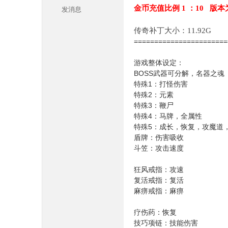
金币充值比例 1 ：10 版本
发消息
传奇补丁大小：11.92G
======================
游戏整体设定：
BOSS武器可分解，名器之魂
特殊1：打怪伤害
本
特殊2：元素
特殊3：鞭尸
特殊4：马牌，全属性
特殊5：成长，恢复，攻魔道
盾牌：伤害吸收
斗笠：攻击速度
狂风戒指：攻速
复活戒指：复活
麻痹戒指：麻痹
库
疗伤药：恢复
技巧项链：技能伤害