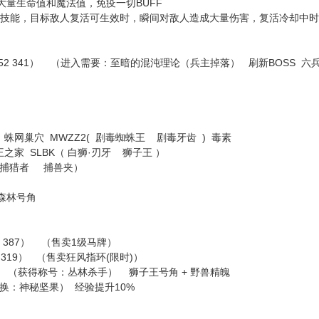
大量生命值和魔法值，免疫一切BUFF
使用技能，目标敌人复活可生效时，瞬间对敌人造成大量伤害，复活冷却中
341） （进入需要：至暗的混沌理论（兵主掉落） 刷新BOSS 六兵
 蛛网巢穴 MWZZ2( 剧毒蜘蛛王 剧毒牙齿 ) 毒素
家 SLBK（ 白狮·刃牙 狮子王 ）
捕猎者 捕兽夹）
森林号角
7 387） （售卖1级马牌）
19） （售卖狂风指环(限时)）
称号：丛林杀手） 狮子王号角 + 野兽精魄
坚果） 经验提升10%