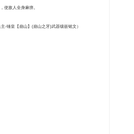
时，使敌人全身麻痹。
主-锤皇【崩山】(崩山之牙)武器镶嵌铭文）