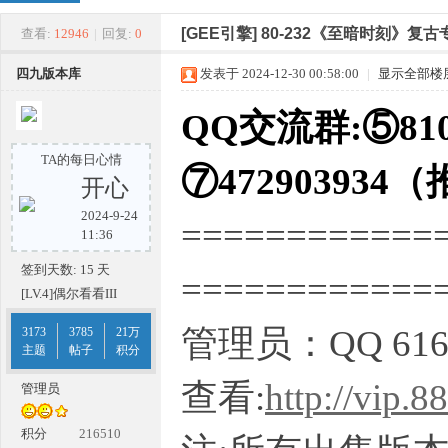
四
»
›
›
›
[GEE引擎]
80-232《至暗时刻》复
查看:
12946
|
回复:
0
四九版本库
发表于 2024-12-30 00:58:00
|
显示全部楼
QQ交流群:⑤810
TA的每日心情
⑦472903934
开心
2024-9-24
============
九
11:36
签到天数: 15 天
===========
[LV.4]偶尔看看III
管理员：QQ 616
3173
3785
21万
主题
帖子
积分
查看:
http://vip.
管理员
版
积分
216510