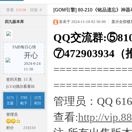
四
»
›
›
›
[GOM引擎]
80-210《铭品遗忘》神
查看:
13138
|
回复:
0
四九版本库
发表于 2024-11-16 02:56:00
|
显示全部楼
QQ交流群:⑤810
TA的每日心情
⑦472903934
开心
2024-9-24
============
九
11:36
签到天数: 15 天
===========
[LV.4]偶尔看看III
管理员：QQ 616
3173
3785
21万
主题
帖子
积分
查看:
http://vip.
管理员
版
积分
216510