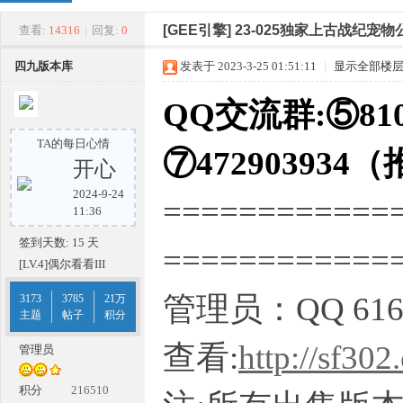
四
»
›
›
›
[GEE引擎]
23-025独家上古战纪宠
查看:
14316
|
回复:
0
四九版本库
发表于 2023-3-25 01:51:11
|
显示全部楼
QQ交流群:⑤810
TA的每日心情
⑦472903934
开心
2024-9-24
============
九
11:36
签到天数: 15 天
===========
[LV.4]偶尔看看III
管理员：QQ 616
3173
3785
21万
主题
帖子
积分
查看:
http://sf302
管理员
版
积分
216510