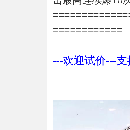
击最高连续爆10次
=============
============
---欢迎试价---