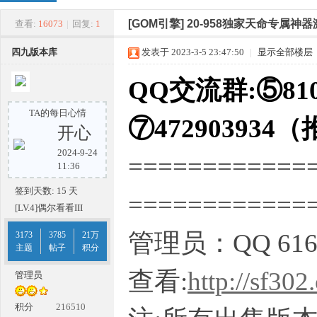
四
»
›
›
›
[GOM引擎]
20-958独家天命专属神
查看:
16073
|
回复:
1
四九版本库
发表于 2023-3-5 23:47:50
|
显示全部楼层
QQ交流群:⑤810
TA的每日心情
⑦472903934
开心
2024-9-24
============
九
11:36
签到天数: 15 天
===========
[LV.4]偶尔看看III
管理员：QQ 616
3173
3785
21万
主题
帖子
积分
查看:
http://sf302
管理员
版
积分
216510