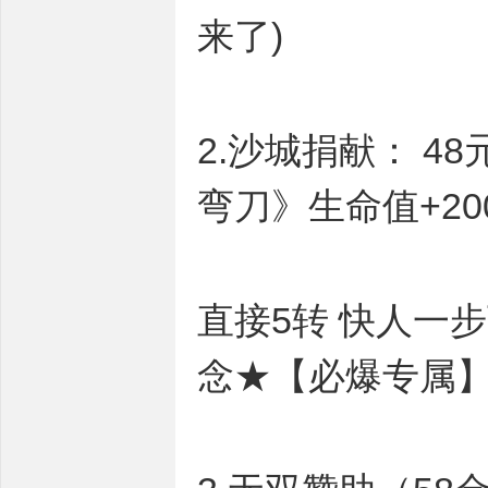
来了)
2.沙城捐献： 4
弯刀》生命值+200
直接5转 快人一
念★【必爆专属