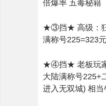
倍爆率 五毒秘籍
★③挡★ 高级：狂
满称号225=323
★④挡★ 老板玩家
大陆满称号225+
进入无双城) 相