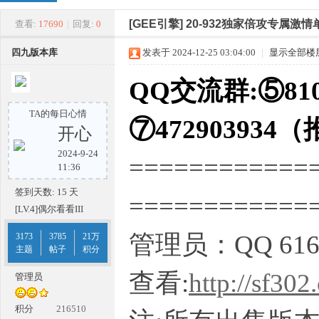
四
»
›
›
›
[GEE引擎]
20-932独家倍攻专属激
查看:
17690
|
回复:
0
四九版本库
发表于 2024-12-25 03:04:00
|
显示全部楼
QQ交流群:⑤810
TA的每日心情
⑦472903934
开心
2024-9-24
============
九
11:36
签到天数: 15 天
===========
[LV.4]偶尔看看III
管理员：QQ 616
3173
3785
21万
主题
帖子
积分
查看:
http://sf302
管理员
版
积分
216510