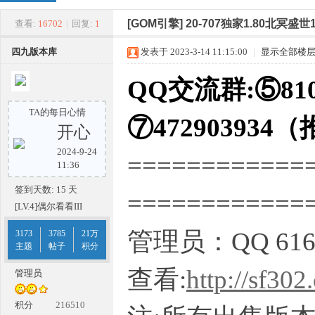
四
»
›
›
›
[GOM引擎]
20-707独家1.80北冥
查看:
16702
|
回复:
1
四九版本库
发表于 2023-3-14 11:15:00
|
显示全部楼
QQ交流群:⑤810
TA的每日心情
⑦472903934
开心
2024-9-24
============
九
11:36
签到天数: 15 天
===========
[LV.4]偶尔看看III
管理员：QQ 616
3173
3785
21万
主题
帖子
积分
查看:
http://sf302
管理员
版
积分
216510