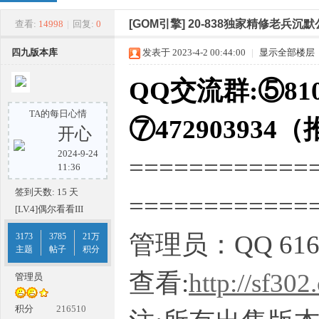
四
»
›
›
›
[GOM引擎]
20-838独家精修老兵沉
查看:
14998
|
回复:
0
四九版本库
发表于 2023-4-2 00:44:00
|
显示全部楼层
QQ交流群:⑤810
TA的每日心情
⑦472903934
开心
2024-9-24
============
九
11:36
签到天数: 15 天
===========
[LV.4]偶尔看看III
管理员：QQ 616
3173
3785
21万
主题
帖子
积分
查看:
http://sf302
管理员
版
积分
216510