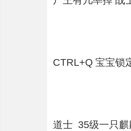
尸王有几率掉 战
CTRL+Q 宝宝锁
道士 35级一只麒