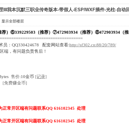
仙罡III我本沉默三职业传奇版本-带假人-ESP/WXF插件-光柱-自动
显示全部楼层
推荐）⑥339229503（推荐）⑦472903934（推荐）⑧472903934（
=====================================
技术员：QQ330424678 配套网站查看:
http://sf302.cn:88/20/789/
开区端，有问题负责售后！
Bytes
售价:
10金币
[记录]
[免费赚金币]
为正常开区端有问题联系QQ 616102345 处理
为正常开区端有问题联系QQ 616102345 处理