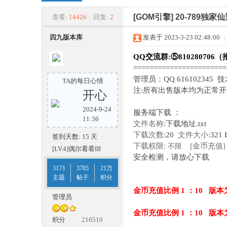
四
»
›
›
›
[GOM引擎]
20-789独家
查看:
14426
|
回复:
2
四九版本库
发表于 2023-3-23 02:48:00
|
QQ交流群:⑤810280706（
======================
管理员：QQ 616102345 
TA的每日心情
注:所有出售版本均为正常
开心
2024-9-24
服务端下载 ：
九
11:36
文件名称:
下载地址.txt
下载次数:
20
文件大小:
321 
签到天数: 15 天
下载权限:
[金币充值]
不限
[LV.4]偶尔看看III
安全检测，请放心下载
3173
3785
21万
主题
帖子
积分
金币充值比例 1 ：10 版本
管理员
金币充值比例 1 ：10 版本
版
积分
216510