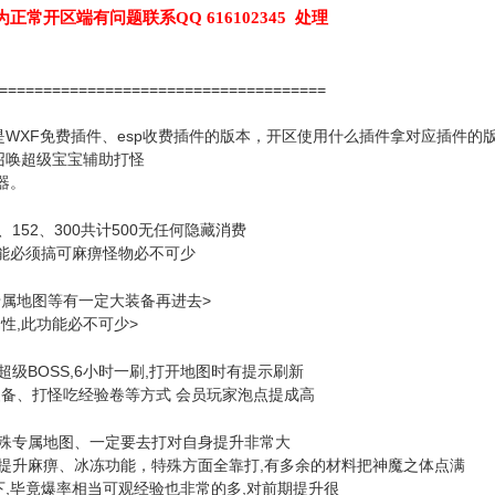
为正常开区端有问题联系QQ 616102345 处理
======================================
是WXF免费插件、esp收费插件的版本，开区使用什么插件拿对应插件的
召唤超级宝宝辅助打怪
器。
、152、300共计500无任何隐藏消费
功能必须搞可麻痹怪物必不可少
专属地图等有一定大装备再进去>
属性,此功能必不可少>
超级BOSS,6小时一刷,打开地图时有提示刷新
装备、打怪吃经验卷等方式 会员玩家泡点提成高
殊专属地图、一定要去打对自身提升非常大
升麻痹、冰冻功能，特殊方面全靠打,有多余的材料把神魔之体点满
下,毕竟爆率相当可观经验也非常的多,对前期提升很