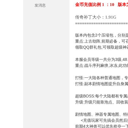
金币充值比例 1 ：10 版本
发消息
传奇补丁大小：1.91G
======================
版本内包含2个压缩包，分别
重点:上古劫阵,前期必备，可
领取QQ群礼包,可领取超级神
本
本服会员等级一共分为3级,48
重点:战斗序列麻痹,冰冻,此
打怪:一大陆各种普通地图，
打怪:副本剧情地图提升自身
超级BOSS:每个大陆都有专属
升级:升级只能靠泡点、回收
库
剧情地图、神器专属地图、特
<充值玩家可先搞会员然后提
前期4大神兽可以优先抢夺一