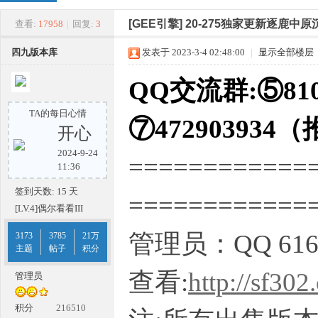
四
»
›
›
›
[GEE引擎]
20-275独家更新逐鹿中
查看:
17958
|
回复:
3
四九版本库
发表于 2023-3-4 02:48:00
|
显示全部楼层
QQ交流群:⑤810
TA的每日心情
⑦472903934
开心
2024-9-24
============
九
11:36
签到天数: 15 天
===========
[LV.4]偶尔看看III
管理员：QQ 616
3173
3785
21万
主题
帖子
积分
查看:
http://sf302
管理员
版
积分
216510