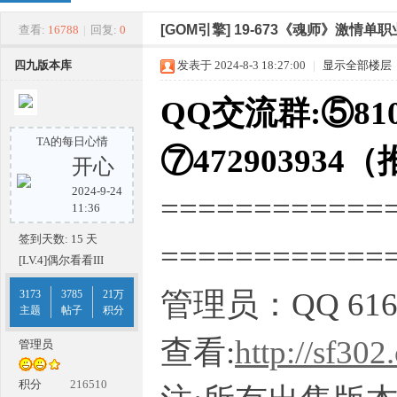
四
»
›
›
›
[GOM引擎]
19-673《魂师》激情单
查看:
16788
|
回复:
0
四九版本库
发表于 2024-8-3 18:27:00
|
显示全部楼层
QQ交流群:⑤810
TA的每日心情
⑦472903934
开心
2024-9-24
============
九
11:36
签到天数: 15 天
===========
[LV.4]偶尔看看III
管理员：QQ 616
3173
3785
21万
主题
帖子
积分
查看:
http://sf302
管理员
版
积分
216510