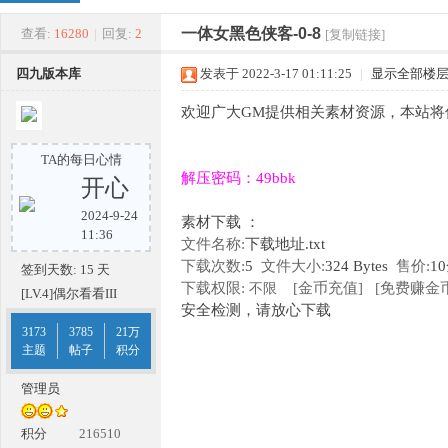
四
»
›
›
›
一体女黑色侠客-0-8
查看:
16280
|
回复:
2
[复制链接]
四九版本库
发表于 2022-3-17 01:11:25
|
显示全部楼
欢迎广大GM提供相关素材资源，本站将
TA的每日心情
解压密码：49bbk
开心
2024-9-24
素材下载 ：
九
11:36
文件名称:
下载地址.txt
下载次数:
5
文件大小:
324 Bytes
售价:
1
签到天数: 15 天
下载权限:
[金币充值]
[免费赚金币
不限
[LV.4]偶尔看看III
安全检测，请放心下载
3173
3785
21万
主题
帖子
积分
管理员
版
积分
216510