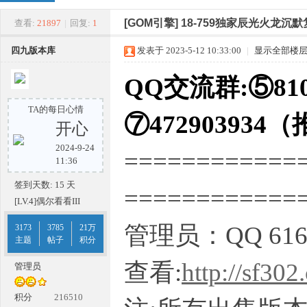
四
»
›
›
›
[GOM引擎]
18-759独家辰光火龙沉
查看:
21897
|
回复:
1
四九版本库
发表于 2023-5-12 10:33:00
|
显示全部楼
QQ交流群:⑤810
TA的每日心情
⑦472903934
开心
2024-9-24
============
九
11:36
签到天数: 15 天
===========
[LV.4]偶尔看看III
管理员：QQ 616
3173
3785
21万
主题
帖子
积分
查看:
http://sf302
管理员
版
积分
216510