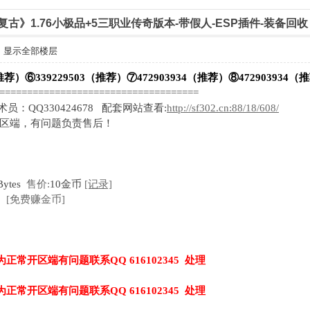
腾复古》1.76小极品+5三职业传奇版本-带假人-ESP插件-装备回收
显示全部楼层
推荐）⑥339229503（推荐）⑦472903934（推荐）⑧472903934（
=====================================
技术员：QQ330424678 配套网站查看:
http://sf302.cn:88/18/608/
开区端，有问题负责售后！
Bytes
售价:
10金币
[记录]
[免费赚金币]
为正常开区端有问题联系QQ 616102345 处理
为正常开区端有问题联系QQ 616102345 处理