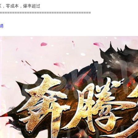
区，零成本，爆率超过
=====================================
代销