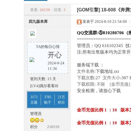
四
»
›
›
›
[GOM引擎]
18-608《奔
查看:
26159
|
回复:
3
四九版本库
发表于 2024-8-10 21:54:00
|
QQ交流群:⑤810280706（
======================
管理员：QQ 616102345 
TA的每日心情
注:所有出售版本均为正常
开心
2024-9-24
服务端下载 ：
九
11:36
文件名称:
下载地址.txt
下载次数:
27
文件大小:
387 
签到天数: 15 天
下载权限:
[金币充值]
不限
[LV.4]偶尔看看III
安全检测，请放心下载
3173
3785
21万
主题
帖子
积分
金币充值比例 1 ：10 版本
管理员
金币充值比例 1 ：10 版本
版
积分
216510