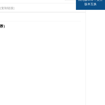
版本互换
[复制链接]
推荐）