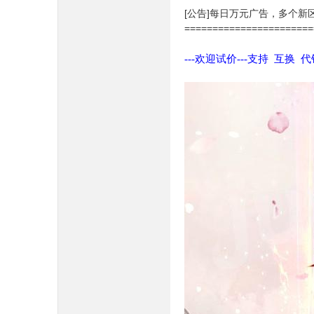
[公告]每日万元广告，多个新
=======================
---欢迎试价---支持 互换 