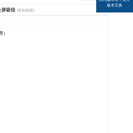
版本互换
全屏吸怪
[复制链接]
推荐）