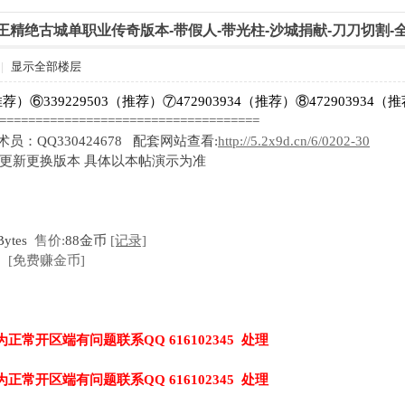
骷髅王精绝古城单职业传奇版本-带假人-带光柱-沙城捐献-刀刀切割-
|
显示全部楼层
推荐）⑥339229503（推荐）⑦472903934（推荐）⑧472903934（
=====================================
技术员：QQ330424678 配套网站查看:
http://5.2x9d.cn/6/0202-30
时更新更换版本 具体以本帖演示为准
Bytes
售价:
88金币
[记录]
[免费赚金币]
为正常开区端有问题联系QQ 616102345 处理
为正常开区端有问题联系QQ 616102345 处理