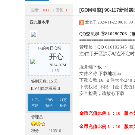
四
»
›
›
›
[GOM引擎]
90-117新
查看:
18413
|
回复:
1
四九版本库
发表于 2024-11-22 00:16:00
QQ交流群:⑤810280706（
======================
管理员：QQ 616102345 
TA的每日心情
注:由于开区演示站点不定
开心
2024-9-24
服务端下载 ：
九
11:36
文件名称:
下载地址.txt
下载次数:
16
文件大小:
340 
签到天数: 15 天
下载权限:
[金币充值]
不限
[LV.4]偶尔看看III
安全检测，请放心下载
3173
3785
21万
主题
帖子
积分
金币充值比例 1 ：10 版本
管理员
金币充值比例 1 ：10 版本
版
积分
216510