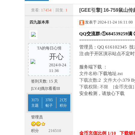
四
»
›
›
›
[GEE引擎]
16-759鼠
查看:
17454
|
回复:
1
四九版本库
发表于 2024-11-24 16:11:00
QQ交流群:①684539259满 
======================
管理员：QQ 616102345 
TA的每日心情
注:由于开区演示站点不定
开心
2024-9-24
服务端下载 ：
九
11:36
文件名称:
下载地址.txt
下载次数:
2
文件大小:
379 B
签到天数: 15 天
下载权限:
[金币充值]
不限
[LV.4]偶尔看看III
安全检测，请放心下载
3173
3785
21万
主题
帖子
积分
管理员
版
积分
216510
金币充值比例 1/10 下载链接