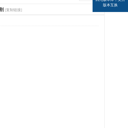
版本互换
割
[复制链接]