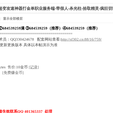
山传超变攻速神器打金单职业服务端-带假人-杀光柱-拾取精灵-疯狂切
|
显示全部楼层
②684539259满 ③684539259（推荐）④684539259（推荐）
=====================================
技术员：QQ330424678 配套网站查看:
http://sf302.cn:88/16/759/
时更新更换版本 具体以本帖演示为准
ytes
售价:
10金币
[记录]
[免费赚金币]
失效联系QQ 401365337 处理