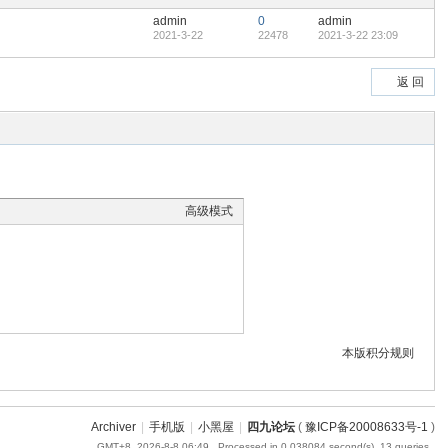
admin
0
admin
2021-3-22
22478
2021-3-22 23:09
返 回
高级模式
本版积分规则
Archiver
|
手机版
|
小黑屋
|
四九论坛
(
豫ICP备20008633号-1
)
GMT+8, 2026-8-8 06:49
, Processed in 0.038084 second(s), 13 queries .