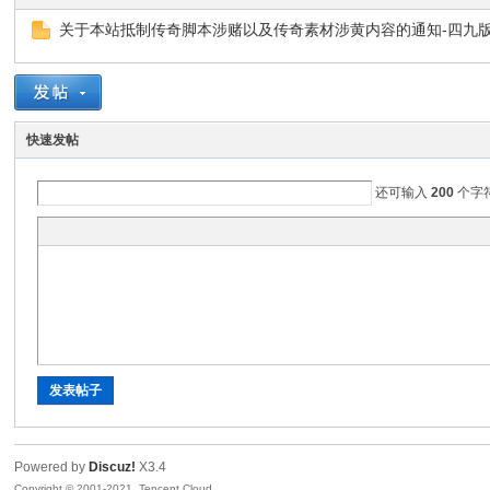
关于本站抵制传奇脚本涉赌以及传奇素材涉黄内容的通知-四九
快速发帖
九
还可输入
200
个字
版
发表帖子
Powered by
Discuz!
X3.4
Copyright © 2001-2021, Tencent Cloud.