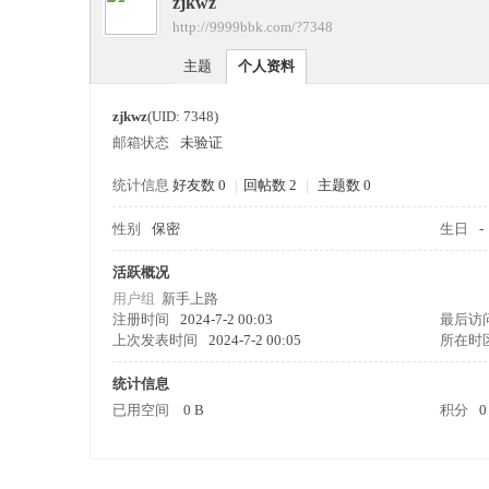
zjkwz
四
›
http://9999bbk.com/?7348
›
主题
个人资料
zjkwz
(UID: 7348)
邮箱状态
未验证
统计信息
好友数 0
|
回帖数 2
|
主题数 0
性别
保密
生日
-
九
活跃概况
用户组
新手上路
注册时间
2024-7-2 00:03
最后访
上次发表时间
2024-7-2 00:05
所在时
统计信息
已用空间
0 B
积分
0
版