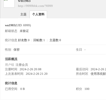
wu1983
四
›
http://9999bbk.com/?6999
›
主题
个人资料
wu1983
(UID: 6999)
邮箱状态
未验证
统计信息
好友数 0
|
回帖数 1
|
主题数 0
性别
保密
生日
-
九
活跃概况
用户组
注册会员
注册时间
2024-2-26 20:08
最后访问
2024-2-26 
上次发表时间
2024-2-26 21:20
所在时区
使用系统默
统计信息
已用空间
0 B
积分
100
版