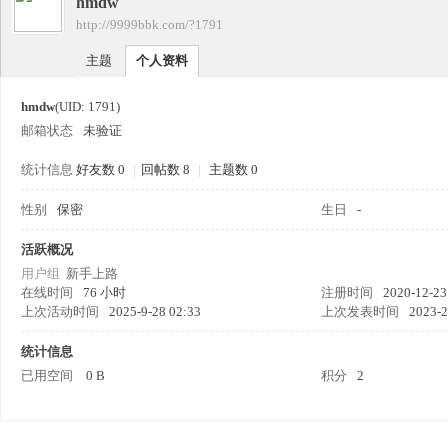
hmdw
四
›
http://9999bbk.com/?1791
›
主题
个人资料
hmdw
(UID: 1791)
邮箱状态
未验证
统计信息
好友数 0
|
回帖数 8
|
主题数 0
性别
保密
生日
-
九
活跃概况
用户组
新手上路
在线时间
76 小时
注册时间
2020-12-23
上次活动时间
2025-9-28 02:33
上次发表时间
2023-2
统计信息
已用空间
0 B
积分
2
版