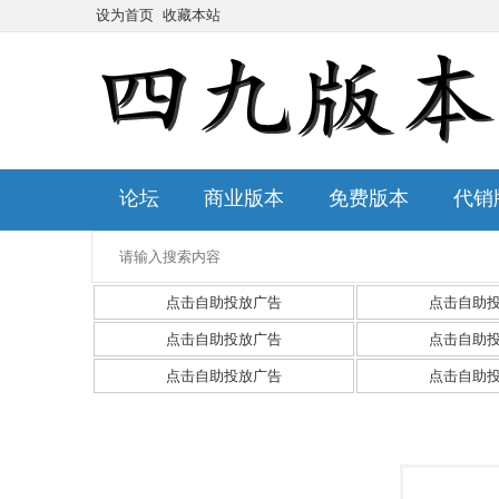
设为首页
收藏本站
论坛
商业版本
免费版本
代销
点击自助投放广告
点击自助
点击自助投放广告
点击自助
点击自助投放广告
点击自助