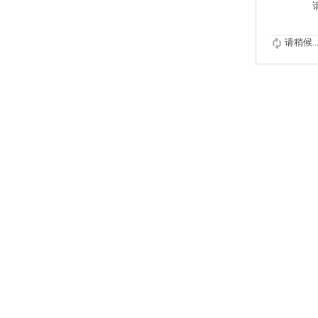
请稍候..