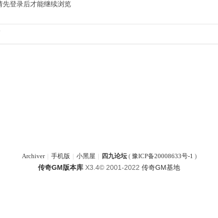
请先登录后才能继续浏览
.
Archiver
|
手机版
|
小黑屋
|
四九论坛
(
豫ICP备20008633号-1
)
传奇GM版本库
X3.4
© 2001-2022
传奇GM基地