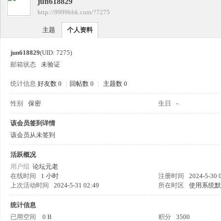
jun618829
四
›
http://9999bbk.com/?7275
›
主题
个人资料
jun618829
(UID: 7275)
邮箱状态
未验证
统计信息
好友数 0
|
回帖数 0
|
主题数 0
性别
保密
生日
-
九
该会员签到详情
该会员从未签到
活跃概况
用户组
论坛元老
在线时间
1 小时
注册时间
2024-5-30 
上次活动时间
2024-5-31 02:49
所在时区
使用系统默
统计信息
版
已用空间
0 B
积分
3500