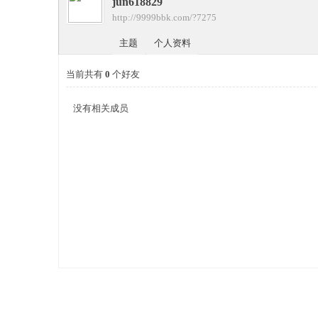
jun618829
四
›
http://9999bbk.com/?7275
›
主题
个人资料
当前共有
0
个好友
没有相关成员
九
版