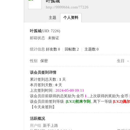
叶孤城
四
›
http://9999bbk.com/?7226
›
主题
个人资料
叶孤城
(UID: 7226)
邮箱状态
未验证
统计信息
好友数 0
|
回帖数 2
|
主题数 0
性别
保密
生日
-
九
该会员签到详情
累计签到总天数 :
1
天
本月签到天数 :
0
天
上次签到时间 :
2024-05-09 09:11
该会员目前获得的总奖励为:金币
1
, 上次获得的奖励为:金币
该会员目前签到等级 :
[LV.1]初来乍到
, 离下一等级
[LV.2]偶
【
今天未签到
】
活跃概况
版
用户组
新手上路