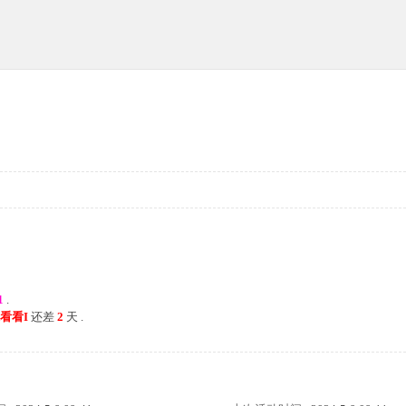
1
.
尔看看I
还差
2
天 .