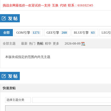
挑战全网最低价---欢迎试价---支持 互换 代销 联系：616102345
四
»
›
›
全部
GOM引擎
1271
GEE引擎
260
BLUE引擎
63
LEG
全部主题
最新
热门
热帖
精华
更多
2026-08-09
九
本版块或指定的范围内尚无主题
快速发帖
选择主题分类
版