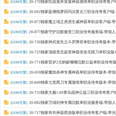
20-170独家狂战鬼斧攻速神器激情单职业传奇客户端-
[
GOM引擎
]
20-692独家盗佛线梦回玛法复古三职业传奇客户端-
[
GOM引擎
]
20-873独家魔之域之虎虎生威神器单职业客户端-带假
[
GOM引擎
]
20-877独家守护沉默微变三职业传奇服务端-带假人-
[
GOM引擎
]
20-726独家神武迷失之斗罗降世单职业传奇版本-带假
[
GOM引擎
]
20-725独家顶级变态超变神器倍攻无限刀单职业版本-
[
GOM引擎
]
20-771独家贺岁2元蚂蚁嘟嘟沉默公益单职业传奇版本
[
GOM引擎
]
20-659独家魔焰杀神专属神器单职业传奇版本-带假人
[
GOM引擎
]
20-849独家七觉黑刀专属激情单职业传奇版本-带假人
[
GOM引擎
]
20-733独家大服1.80青岛战神公益三职业传奇客户端
[
GOM引擎
]
20-882独家万域封神专属沉默单职业服务端-带假人-
[
GOM引擎
]
20-717独家布衣神器西游版单职业传奇客户端-带光柱
[
GOM引擎
]