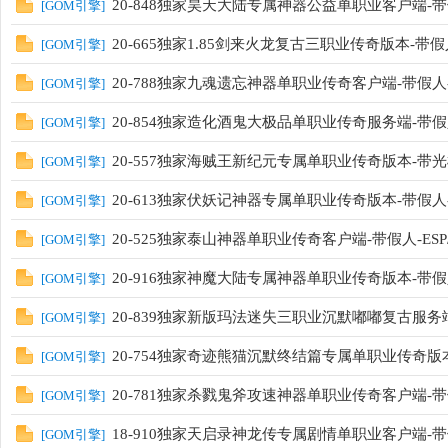
20-848独家昊天大陆专属神器公益单职业客户端-带假
[
GOM引擎
]
20-665独家1.85剑来火龙复古三职业传奇版本-带假
[
GOM引擎
]
20-788独家九魂遗忘神器单职业传奇客户端-带假人-
[
GOM引擎
]
20-854独家造化酒鬼大极品单职业传奇服务端-带假人
[
GOM引擎
]
20-557独家海贼王新纪元专属单职业传奇版本-带光柱
[
GOM引擎
]
20-613独家伏妖记神器专属单职业传奇版本-带假人-
[
GOM引擎
]
20-525独家泰山神器单职业传奇客户端-带假人-ESP
[
GOM引擎
]
20-916独家神魔大陆专属神器单职业传奇版本-带假人
[
GOM引擎
]
20-839独家新版玛法迷失三职业沉默嘟嘟复古服务端-
[
GOM引擎
]
20-754独家奇迹熊猫沉默终结篇专属单职业传奇版本
[
GOM引擎
]
20-781独家杀戮鬼斧攻速神器单职业传奇客户端-带假
[
GOM引擎
]
18-910独家天启录神龙传专属剧情单职业客户端-带
[
GOM引擎
]