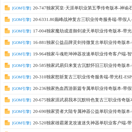
20-747独家冥皇·天涯单职业第五季传奇版本-神谕
[
GOM引擎
]
20-6331.80巅峰战神复古三职业传奇服务端-带假人-
[
GOM引擎
]
17-004独家魔劫成道御剑凌天单职业传奇版本-带光
[
GOM引擎
]
16-881独家公益品牌灵剑传微复古单职业传奇版本-
[
GOM引擎
]
19-964独家斗魂乾坤神器攻速单职业传奇客户端-智能假
[
GOM引擎
]
20-585独家武易归来复古沉默怀旧三职业传奇版本-带
[
GOM引擎
]
20-310独家怒斩复古三职业传奇服务端-带光柱-ESP/
[
GOM引擎
]
20-236独家热血西游新篇专属单职业传奇版本-带假人
[
GOM引擎
]
20-675独家涯武易我本沉默特色复古三职业传奇版本-
[
GOM引擎
]
20-690独家贤者大陆专属神器公益单职业传奇版本-带
[
GOM引擎
]
20-520独家雄霸屠龙攻速迷失神器单职业客户端-带假
[
GOM引擎
]