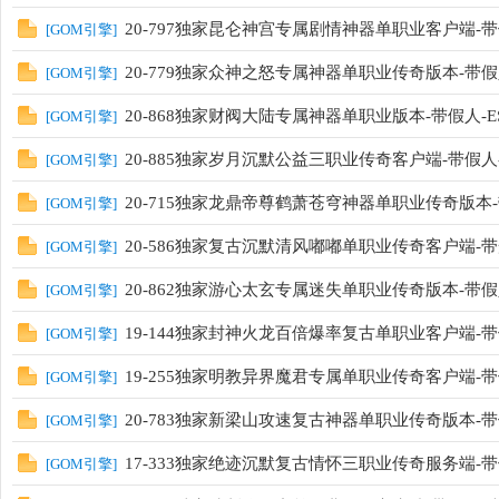
20-797独家昆仑神宫专属剧情神器单职业客户端-带
[
GOM引擎
]
20-779独家众神之怒专属神器单职业传奇版本-带假人
[
GOM引擎
]
20-868独家财阀大陆专属神器单职业版本-带假人-E
[
GOM引擎
]
20-885独家岁月沉默公益三职业传奇客户端-带假人-
[
GOM引擎
]
20-715独家龙鼎帝尊鹤萧苍穹神器单职业传奇版本-带
[
GOM引擎
]
20-586独家复古沉默清风嘟嘟单职业传奇客户端-带光
[
GOM引擎
]
20-862独家游心太玄专属迷失单职业传奇版本-带假人
[
GOM引擎
]
19-144独家封神火龙百倍爆率复古单职业客户端-带
[
GOM引擎
]
19-255独家明教异界魔君专属单职业传奇客户端-带
[
GOM引擎
]
20-783独家新梁山攻速复古神器单职业传奇版本-带假
[
GOM引擎
]
17-333独家绝迹沉默复古情怀三职业传奇服务端-
[
GOM引擎
]