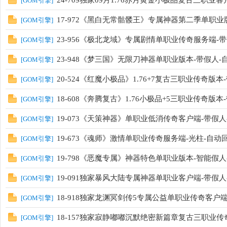
24-709独家09月1.76赤月黄金小极品复古三职业客
[
GOM引擎
]
17-972《黑白无常骷髅王》专属神器第二季单职业版本
[
GOM引擎
]
23-956《极北龙域》专属剧情单职业传奇服务端-带
[
GOM引擎
]
23-948《梦三国》无限刀神器单职业版本-带假人-
[
GOM引擎
]
20-524《红魔小极品》1.76+7复古三职业传奇版本-
[
GOM引擎
]
本
18-608《奔腾复古》1.76小极品+5三职业传奇版本
[
GOM引擎
]
19-073《天策神器》单职业低消传奇客户端-带假人
[
GOM引擎
]
19-673《魂师》激情单职业传奇服务端-光柱-自动
[
GOM引擎
]
19-798《恶魔专属》神器特色单职业版本-智能假人-E
[
GOM引擎
]
19-091独家暴风大陆专属神器单职业客户端-带假人
[
GOM引擎
]
库
18-918独家龙渊冥剑传5专属公益单职业传奇客户端
[
GOM引擎
]
18-157独家寂静嘟嘟沉默绝密新篇章复古三职业传
[
GOM引擎
]