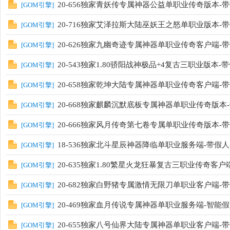
20-656独家青妖传专属神器公益单职业传奇版本-带假
[
GOM引擎
]
20-716独家艾泽拉斯大陆巫妖王之怒单职业版本-带假
[
GOM引擎
]
20-626独家九幽奇迹专属神器单职业传奇客户端-带假
[
GOM引擎
]
20-543独家1.80骄阳战神极品+4复古三职业版本-带
[
GOM引擎
]
20-658独家乾坤大陆专属神器单职业传奇客户端-带假
[
GOM引擎
]
20-668独家麒麟沉默底板专属神器单职业传奇版本-带
[
GOM引擎
]
20-666独家风月传奇第七卷专属单职业传奇版本-带假
[
GOM引擎
]
18-536独家北斗星辰神器降临单职业服务端-带假人
[
GOM引擎
]
20-635独家1.80繁星火龙狂暴复古三职业传奇客户端
[
GOM引擎
]
20-682独家白野猪专属激情无限刀单职业客户端-带假
[
GOM引擎
]
20-469独家血月传说专属神器单职业服务端-智能假人
[
GOM引擎
]
20-655独家八号仙界大陆专属神器单职业客户端-带假
[
GOM引擎
]