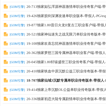
20-713独家如弘浑源神器激情单职业传奇客户端-带假
[
GOM引擎
]
19-426独家损剑深渊攻速单职业版本-带假人-PG/e
[
GOM引擎
]
19-877独家1.80昔日火龙II复古三职业客户端-带假人-
[
GOM引擎
]
20-521独家神仙迷失之战无限刀单职业传奇版本-带假
[
GOM引擎
]
19-108独家欢喜忘忧神器激情单职业传奇客户端-带
[
GOM引擎
]
20-362独家梦想三国专属神器单职业客户端-带假人-
[
GOM引擎
]
20-045独家1.80轩辕盛世三职业传奇客户端-带假
[
GOM引擎
]
20-410独家铁血中原沉默公益三职业传奇版本-带
[
GOM引擎
]
18-707独家仙域3沉默专属单职业传奇版本-带假人
[
GOM引擎
]
19-414独家上帝沉默OL公益单职业传奇版本-带假人-
[
GOM引擎
]
20-336独家初恋大陆专属剧情单职业传奇版本-带假人
[
GOM引擎
]