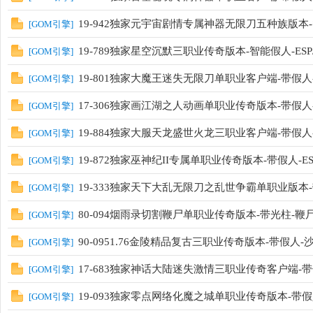
19-942独家元宇宙剧情专属神器无限刀五种族版本-智
[
GOM引擎
]
19-789独家星空沉默三职业传奇版本-智能假人-ESP/
[
GOM引擎
]
19-801独家大魔王迷失无限刀单职业客户端-带假人-E
[
GOM引擎
]
17-306独家画江湖之人动画单职业传奇版本-带假
[
GOM引擎
]
19-884独家大服天龙盛世火龙三职业客户端-带假人-
[
GOM引擎
]
19-872独家巫神纪II专属单职业传奇版本-带假人-ES
[
GOM引擎
]
19-333独家天下大乱无限刀之乱世争霸单职业版本-
[
GOM引擎
]
80-094烟雨录切割鞭尸单职业传奇版本-带光柱-鞭
[
GOM引擎
]
90-0951.76金陵精品复古三职业传奇版本-带假人
[
GOM引擎
]
17-683独家神话大陆迷失激情三职业传奇客户端-
[
GOM引擎
]
19-093独家零点网络化魔之城单职业传奇版本-带假
[
GOM引擎
]