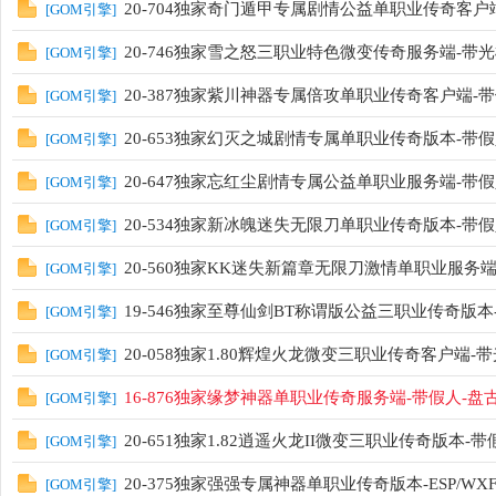
20-704独家奇门遁甲专属剧情公益单职业传奇客户端-
[
GOM引擎
]
20-746独家雪之怒三职业特色微变传奇服务端-带
[
GOM引擎
]
20-387独家紫川神器专属倍攻单职业传奇客户端-带假
[
GOM引擎
]
20-653独家幻灭之城剧情专属单职业传奇版本-带假人
[
GOM引擎
]
20-647独家忘红尘剧情专属公益单职业服务端-带假人
[
GOM引擎
]
20-534独家新冰魄迷失无限刀单职业传奇版本-带假人
[
GOM引擎
]
20-560独家KK迷失新篇章无限刀激情单职业服务端-
[
GOM引擎
]
19-546独家至尊仙剑BT称谓版公益三职业传奇版本
[
GOM引擎
]
20-058独家1.80辉煌火龙微变三职业传奇客户端-带光
[
GOM引擎
]
16-876独家缘梦神器单职业传奇服务端-带假人-盘
[
GOM引擎
]
20-651独家1.82逍遥火龙II微变三职业传奇版本-带
[
GOM引擎
]
20-375独家强强专属神器单职业传奇版本-ESP/WX
[
GOM引擎
]