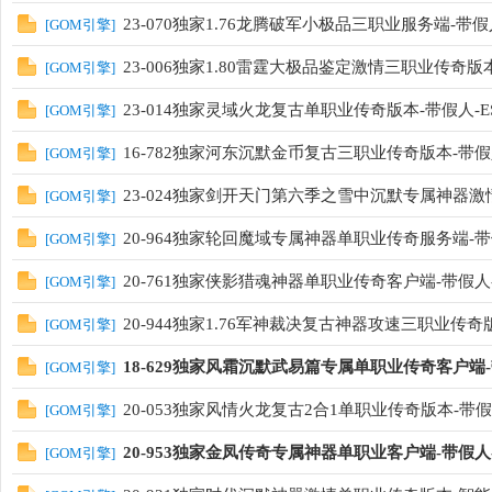
23-070独家1.76龙腾破军小极品三职业服务端-带假人
[
GOM引擎
]
23-006独家1.80雷霆大极品鉴定激情三职业传奇版本
[
GOM引擎
]
23-014独家灵域火龙复古单职业传奇版本-带假人-ES
[
GOM引擎
]
16-782独家河东沉默金币复古三职业传奇版本-带
[
GOM引擎
]
23-024独家剑开天门第六季之雪中沉默专属神器激情
[
GOM引擎
]
20-964独家轮回魔域专属神器单职业传奇服务端-带假
[
GOM引擎
]
20-761独家侠影猎魂神器单职业传奇客户端-带假人-
[
GOM引擎
]
20-944独家1.76军神裁决复古神器攻速三职业传奇版
[
GOM引擎
]
18-629独家风霜沉默武易篇专属单职业传奇客户端-
[
GOM引擎
]
20-053独家风情火龙复古2合1单职业传奇版本-带假人-
[
GOM引擎
]
20-953独家金凤传奇专属神器单职业客户端-带假人
[
GOM引擎
]