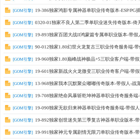
19-386独家鸿影专属神器单职业传奇版本-ESP/P
[
GOM引擎
]
0320-01独家不良人第二季单职业迷失传奇版本-倚
[
GOM引擎
]
19-893独家百团大战II鸿蒙篇专属单职业版本-带假人
[
GOM引擎
]
90-012独家1.80幻世火龙复古三职业传奇服务端-
[
GOM引擎
]
19-960独家1.80巅峰战神极品+5三职业客户端-带假人-
[
GOM引擎
]
19-601独家新战火火龙微变三职业传奇客户端-带假人
[
GOM引擎
]
13-968独家我本沉默聚众嘟嘟传奇版本-带假人-战
[
GOM引擎
]
19-708独家绝命风暴斩乾坤神器单职业传奇服务端-带假
[
GOM引擎
]
19-090独家无欲归来神器单职业传奇服务端-带假人
[
GOM引擎
]
19-892独家创世迷失第三季复古神器单职业版本-带假人
[
GOM引擎
]
19-991独家神元专属剧情无限刀单职业传奇版本-带
[
GOM引擎
]