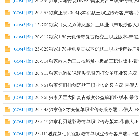
20-899独家深渊传说DNF经典版复古三职业传奇版本
[
GOM引擎
]
20-957独家正宗2003我本沉默三职业传奇客户端-带
[
GOM引擎
]
17-766独家《火龙杀神恶魔》三职业《带攻沙假人》-
[
GOM引擎
]
20-912独家1.80天兔传奇复古微变三职业版本-带假
[
GOM引擎
]
23-029独家1.76神兔复古我本沉默三职业传奇客户端
[
GOM引擎
]
20-914独家散人为王1.76悠然小极品三职业版本-带
[
GOM引擎
]
20-913独家龙游传说迷失无限刀打金单职业客户端-带
[
GOM引擎
]
20-961独家怀旧仙剑沉默三职业传奇客户端-带假人-
[
GOM引擎
]
20-968独家天罡大陆复古微变公益单职业版本-带假人
[
GOM引擎
]
20-043独家傻X才充值单职业传奇服务端-带假人-ESP
[
GOM引擎
]
23-019独家利刃魅影激情单职业传奇版本-带假人-E
[
GOM引擎
]
23-111独家新仙剑沉默激情单职业传奇客户端-带假人
[
GOM引擎
]