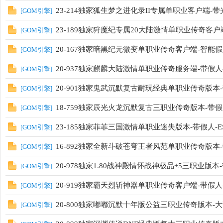
23-214独家狐生梦之进化录II专属单职业客户端-带光
[
GOM引擎
]
23-189独家狩魔纪专属20大陆激情单职业传奇客户端
[
GOM引擎
]
20-167独家暗黑纪元微变单职业传奇客户端-智能假人
[
GOM引擎
]
20-937独家麒麟大陆激情单职业传奇服务端-带假人-
[
GOM引擎
]
20-901独家鬼武沉默复古耐玩经典单职业传奇版本
[
GOM引擎
]
18-759独家辰光火龙沉默复古三职业传奇版本-带
[
GOM引擎
]
23-185独家菲菲三国激情单职业迷失版本-带假人-E
[
GOM引擎
]
16-892独家全新斗破苍穹王者风范单职业传奇版本-
[
GOM引擎
]
20-978独家1.80战神殿情怀战神极品+5三职业版本-
[
GOM引擎
]
20-919独家霸天烈斩神器单职业传奇客户端-带假人-
[
GOM引擎
]
20-800独家嘟嘟沉默十年版公益三职业传奇版本-大背
[
GOM引擎
]