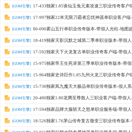
17-433独家1.85诛仙玉兔元素攻速三职业传奇客户
[
GOM引擎
]
17-997独家22米无限刀霸者忘忧神器单职业客户端
[
GOM引擎
]
80-090雾山五行单职业传奇版本-带假人光柱-地图
[
GOM引擎
]
18-419独家天影沉默之城第二季单职业版本-带假人
[
GOM引擎
]
17-592独家天下火龙复古单职业传奇客户端-带假人-
[
GOM引擎
]
15-975独家帝王生死录第三季单职业传奇版本-带假
[
GOM引擎
]
15-964独家史诗巨作1.85九州火龙三职业传奇客户
[
GOM引擎
]
15-730独家凤九魔天大极品单职业传奇版本-假人系
[
GOM引擎
]
20-480独家1.80龙腾至尊散人三职业客户端-带假人-
[
GOM引擎
]
17-594独家品牌大服斩天之怒单职业服务端-带假人
[
GOM引擎
]
18-526独家1.76茅山传奇复古微变三职业传奇版本
[
GOM引擎
]