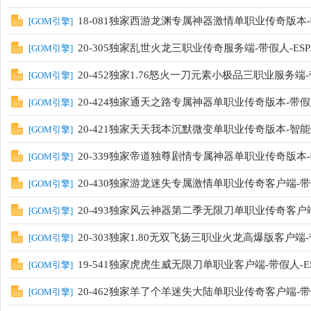
18-081独家西游龙渊专属神器激情单职业传奇版本
[
GOM引擎
]
20-305独家乱世火龙三职业传奇服务端-带假人-ESP
[
GOM引擎
]
20-452独家1.76怒火一刀元素小极品三职业服务端-
[
GOM引擎
]
20-424独家通天之路专属神器单职业传奇版本-带假人
[
GOM引擎
]
20-421独家天天我本沉默微变单职业传奇版本-智能假
[
GOM引擎
]
20-339独家帝道独尊剧情专属神器单职业传奇版本-带
[
GOM引擎
]
20-430独家游龙迷失专属激情单职业传奇客户端-带假
[
GOM引擎
]
20-493独家风云神器第二季无限刀单职业传奇客户端-
[
GOM引擎
]
20-303独家1.80无双飞扬三职业火龙高爆版客户端-带
[
GOM引擎
]
19-541独家虎虎生威无限刀单职业客户端-带假人-E
[
GOM引擎
]
20-462独家羊了个羊迷失大陆单职业传奇客户端-带假
[
GOM引擎
]