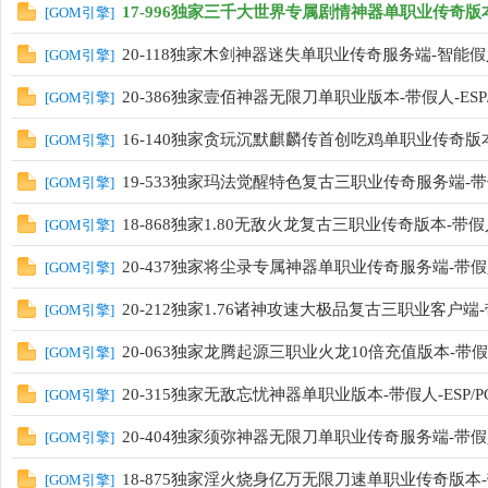
17-996独家三千大世界专属剧情神器单职业传奇版本
[
GOM引擎
]
20-118独家木剑神器迷失单职业传奇服务端-智能假人
[
GOM引擎
]
20-386独家壹佰神器无限刀单职业版本-带假人-ESP
[
GOM引擎
]
16-140独家贪玩沉默麒麟传首创吃鸡单职业传奇版
[
GOM引擎
]
19-533独家玛法觉醒特色复古三职业传奇服务端-带假人
[
GOM引擎
]
18-868独家1.80无敌火龙复古三职业传奇版本-带
[
GOM引擎
]
20-437独家将尘录专属神器单职业传奇服务端-带假人
[
GOM引擎
]
20-212独家1.76诸神攻速大极品复古三职业客户端-带
[
GOM引擎
]
20-063独家龙腾起源三职业火龙10倍充值版本-带假
[
GOM引擎
]
20-315独家无敌忘忧神器单职业版本-带假人-ESP/P
[
GOM引擎
]
20-404独家须弥神器无限刀单职业传奇服务端-带假人
[
GOM引擎
]
18-875独家淫火烧身亿万无限刀速单职业传奇版本-
[
GOM引擎
]