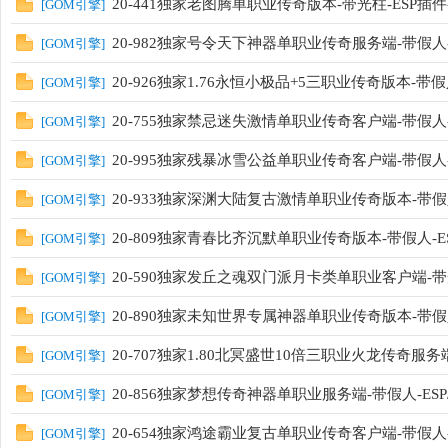
20-441独家老图腾单职业传奇版本-带光柱-ESP插
[
GOM引擎
]
20-982独家号令天下神器单职业传奇服务端-带假人-
[
GOM引擎
]
20-926独家1.76永恒小极品+5三职业传奇版本-带假
[
GOM引擎
]
20-755独家禁忌迷失激情单职业传奇客户端-带假人-
[
GOM引擎
]
20-995独家残暴冰雪公益单职业传奇客户端-带假人-
[
GOM引擎
]
20-933独家深渊大陆复古激情单职业传奇版本-带假人
[
GOM引擎
]
20-809独家青春比齐沉默单职业传奇版本-带假人-E
[
GOM引擎
]
20-590独家发丘之魂双门派月卡类单职业客户端-带
[
GOM引擎
]
20-890独家未知世界专属神器单职业传奇版本-带假人
[
GOM引擎
]
20-707独家1.80北冥盛世10倍三职业火龙传奇服务
[
GOM引擎
]
20-856独家梦想传奇神器单职业服务端-带假人-ESP
[
GOM引擎
]
20-654独家鸿途霸业复古单职业传奇客户端-带假人-
[
GOM引擎
]