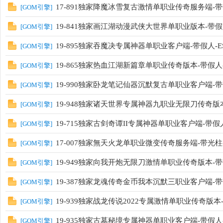
17-891独家降魔冰雪复古激情单职业传奇服务端-带
[
GOM引擎
]
19-841独家画江湖动漫武侠大世界单职业版本-带假
[
GOM引擎
]
19-895独家吞魔决专属神器单职业客户端-带假人-ES
[
GOM引擎
]
19-865独家热血江湖新篇章单职业传奇版本-带假人-
[
GOM引擎
]
19-990独家卧龙笔记仙器沉默复古单职业客户端-带假人
[
GOM引擎
]
19-948独家诸天世界专属神器九职业无限刀传奇版本-
[
GOM引擎
]
19-715独家古剑奇谭II专属神器单职业客户端-带假人-
[
GOM引擎
]
17-007独家無天火龙单职业微变传奇服务端-带光柱
[
GOM引擎
]
19-949独家向我开炮无限刀激情单职业传奇版本-带假人
[
GOM引擎
]
19-387独家龙魂传奇金币我本沉默三职业客户端-带假
[
GOM引擎
]
19-939独家战龙传说2022专属激情单职业传奇版本-带
[
GOM引擎
]
19-935独家古墓秘境专属神器单职业客户端-带假人-
[
GOM引擎
]