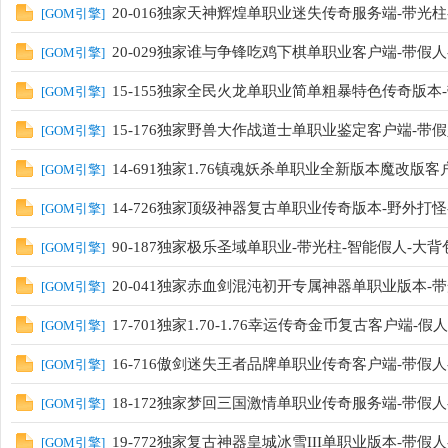
20-016独家天神辉煌单职业迷失传奇服务端-带光柱
[
GOM引擎
]
20-029独家谁与争锋吃鸡下棋单职业客户端-带假人-
[
GOM引擎
]
15-155独家全民火龙单职业简单粗暴特色传奇版本
[
GOM引擎
]
15-176独家野兽大作战道士单职业鉴定客户端-带
[
GOM引擎
]
14-691独家1.76镇魂妖杀单职业全新版本魔改版
[
GOM引擎
]
14-726独家顶级神器复古单职业传奇版本-野外打怪
[
GOM引擎
]
90-187独家极乐圣域单职业-带光柱-智能假人-大
[
GOM引擎
]
20-041独家赤血剑混沌初开专属神器单职业版本-带光柱
[
GOM引擎
]
17-701独家1.70-1.76幸运传奇金币复古客户端-
[
GOM引擎
]
16-716傲剑迷失王者品牌单职业传奇客户端-带假人-盘
[
GOM引擎
]
18-172独家梦回三国激情单职业传奇服务端-带假人
[
GOM引擎
]
19-772独家复古神器皇城冰雪III单职业版本-带假人-E
[
GOM引擎
]