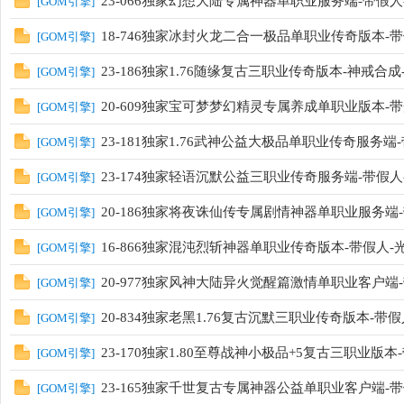
23-066独家幻想大陆专属神器单职业服务端-带假人-
[
GOM引擎
]
18-746独家冰封火龙二合一极品单职业传奇版本-带假
[
GOM引擎
]
23-186独家1.76随缘复古三职业传奇版本-神戒合
[
GOM引擎
]
20-609独家宝可梦梦幻精灵专属养成单职业版本-带
[
GOM引擎
]
23-181独家1.76武神公益大极品单职业传奇服务端-
[
GOM引擎
]
23-174独家轻语沉默公益三职业传奇服务端-带假人-
[
GOM引擎
]
20-186独家将夜诛仙传专属剧情神器单职业服务端-带假
[
GOM引擎
]
16-866独家混沌烈斩神器单职业传奇版本-带假人-
[
GOM引擎
]
20-977独家风神大陆异火觉醒篇激情单职业客户端-带
[
GOM引擎
]
20-834独家老黑1.76复古沉默三职业传奇版本-带假
[
GOM引擎
]
23-170独家1.80至尊战神小极品+5复古三职业版本-
[
GOM引擎
]
23-165独家千世复古专属神器公益单职业客户端-带假
[
GOM引擎
]