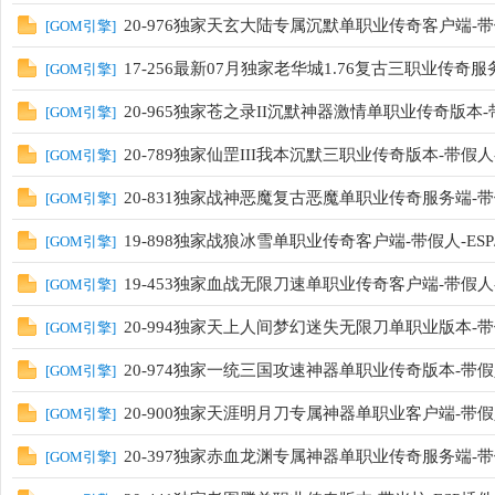
20-976独家天玄大陆专属沉默单职业传奇客户端-带假
[
GOM引擎
]
17-256最新07月独家老华城1.76复古三职业传奇
[
GOM引擎
]
20-965独家苍之录II沉默神器激情单职业传奇版本-带
[
GOM引擎
]
20-789独家仙罡III我本沉默三职业传奇版本-带假人-
[
GOM引擎
]
20-831独家战神恶魔复古恶魔单职业传奇服务端-带假
[
GOM引擎
]
19-898独家战狼冰雪单职业传奇客户端-带假人-ESP
[
GOM引擎
]
19-453独家血战无限刀速单职业传奇客户端-带假人-E
[
GOM引擎
]
20-994独家天上人间梦幻迷失无限刀单职业版本-带假
[
GOM引擎
]
20-974独家一统三国攻速神器单职业传奇版本-带假人
[
GOM引擎
]
20-900独家天涯明月刀专属神器单职业客户端-带假
[
GOM引擎
]
20-397独家赤血龙渊专属神器单职业传奇服务端-带假
[
GOM引擎
]