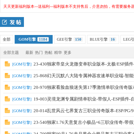
天天更新福利版本---送福利---福利版本不支持售后，介意勿拍，有需要服务器的
四
»
›
›
全部
GOM引擎
1184
GEE引擎
150
BLUE引擎
16
LEG
全部主题
最新
热门
热帖
精华
更多
23-430独家帝皇火龙微变单职业版本-太极/ESP插
[
GOM引擎
]
九
25-868幻天沉默八大陆专属神器攻速单职业端-智能
[
GOM引擎
]
20-970独家看脸血狼迷失第17季激情单职业传奇版本
[
GOM引擎
]
19-003灵境龙渊专属剧情单职业-带假人-ESP插件
[
GOM引擎
]
20-014乱世风云七界复古三职业传奇版本-ESP/PG/
[
GOM引擎
]
23-540独家1.76天意复古小极品+6三职业传奇-带假
[
GOM引擎
]
版