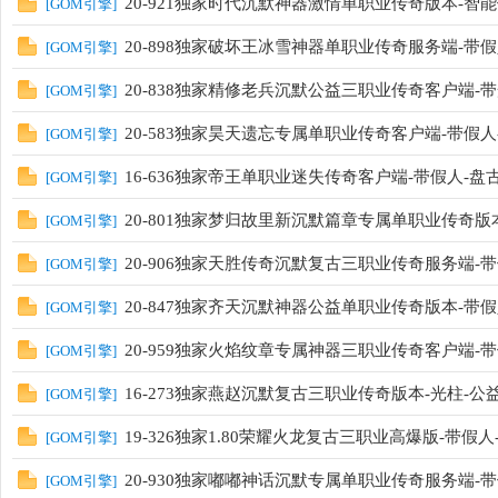
20-921独家时代沉默神器激情单职业传奇版本-智能假
[
GOM引擎
]
20-898独家破坏王冰雪神器单职业传奇服务端-带假人
[
GOM引擎
]
20-838独家精修老兵沉默公益三职业传奇客户端-带光
[
GOM引擎
]
20-583独家昊天遗忘专属单职业传奇客户端-带假人-
[
GOM引擎
]
16-636独家帝王单职业迷失传奇客户端-带假人-盘
[
GOM引擎
]
20-801独家梦归故里新沉默篇章专属单职业传奇版本-
[
GOM引擎
]
20-906独家天胜传奇沉默复古三职业传奇服务端-带假
[
GOM引擎
]
20-847独家齐天沉默神器公益单职业传奇版本-带假人
[
GOM引擎
]
20-959独家火焰纹章专属神器三职业传奇客户端-带假
[
GOM引擎
]
16-273独家燕赵沉默复古三职业传奇版本-光柱-公
[
GOM引擎
]
19-326独家1.80荣耀火龙复古三职业高爆版-带假
[
GOM引擎
]
20-930独家嘟嘟神话沉默专属单职业传奇服务端-带假
[
GOM引擎
]