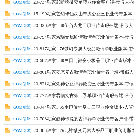
20-734独家武断魂微变单职业传奇客户端-带假人-
[
GOM引擎
]
15-190独家玄幻修仙灵山奇缘公益三职业传奇版本
[
GOM引擎
]
20-326独家1.80伍佰火龙三职业传奇服务端-带假人-
[
GOM引擎
]
20-794独家洛瑶专属剧情激情单职业传奇版本-带假人
[
GOM引擎
]
20-817独家1.76梦幻专属大极品激情单职业版本-带
[
GOM引擎
]
20-687独家1.80白日门微变小极品三职业传奇版本-
[
GOM引擎
]
20-861独家变态复古激情单职业传奇客户端-带假人-
[
GOM引擎
]
20-821独家众神公益神器微变三职业传奇版本-带假人
[
GOM引擎
]
20-777独家君临复古第一季单职业传奇服务端-带假人
[
GOM引擎
]
19-944独家1.85永恒传奇复古三职业传奇版本-大背包
[
GOM引擎
]
20-708独家战神传说复古神器单职业传奇客户端-带光
[
GOM引擎
]
20-383独家1.76北神微变元素大极品三职业传奇版本
[
GOM引擎
]