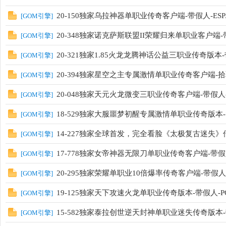
20-150独家乌拉神器单职业传奇客户端-带假人-ESP
[
GOM引擎
]
20-348独家诺克萨斯联盟II荣耀归来单职业客户端-带
[
GOM引擎
]
20-321独家1.85火龙龙腾神话公益三职业传奇版本-
[
GOM引擎
]
20-394独家星空之主专属激情单职业传奇客户端-
[
GOM引擎
]
20-048独家天元火龙微变三职业传奇客户端-带假人-E
[
GOM引擎
]
18-529独家大服噩梦初醒专属激情单职业传奇版本-
[
GOM引擎
]
14-227独家全球首发，完全看脸《太极复古迷失
[
GOM引擎
]
17-778独家女帝神器无限刀单职业传奇客户端-带假
[
GOM引擎
]
20-295独家荣耀单职业10倍爆率传奇客户端-带假人-E
[
GOM引擎
]
19-125独家天下攻速火龙单职业传奇版本-带假人-PG
[
GOM引擎
]
15-582独家泰拉创世逆天封神单职业迷失传奇版本
[
GOM引擎
]