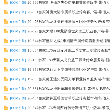
20-566独家新飞仙迷失公益单职业传奇版本-带假人-
[
GOM引擎
]
20-501独家神魔大陆专属单职业传奇客户端-带假人
[
GOM引擎
]
20-476独家九龙迷失神器激情三职业传奇客户端-带假
[
GOM引擎
]
20-529独家大服1.80龙鳞盛世火龙三职业客户端-带
[
GOM引擎
]
19-344独家盛世之战9季剧情专属传说篇服务端-智
[
GOM引擎
]
15-354独家1.76昔日赤月第二季复古三职业传奇
[
GOM引擎
]
20-180独家1.80天骄火龙公益三职业传奇服务端-智能
[
GOM引擎
]
19-958独家龙行天下专属神器单职业客户端-带假人-E
[
GOM引擎
]
19-655独家虎王迷失无限刀单职业传奇服务端-带假人
[
GOM引擎
]
20-331独家战龙神器单职业传奇版本-带假人-ESP/
[
GOM引擎
]
20-434独家财神至尊复古单职业传奇版本-智能假人-
[
GOM引擎
]
20-547独家1.76专属西施传奇激情三职业版本-带假
[
GOM引擎
]