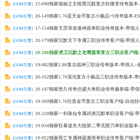
15-090独家诡秘之主暗黑沉默复古轻微变传奇版本
[
GOM引擎
]
20-149独家1.76蓝天金币复古小极品+5传奇版本-ES
[
GOM引擎
]
17-154独家天罡录攻速神器单职业传奇版本-带假人-
[
GOM引擎
]
20-179独家沉默天下专属三职业传奇客户端-带假人-E
[
GOM引擎
]
20-286独家虎卫沉默之老鹰篇章复古三职业客户端-
[
GOM引擎
]
19-082独家1.80复古战神三职业传奇版本-带假人-
[
GOM引擎
]
20-102独家1.76混沌复古小极品三职业传奇版本-带
[
GOM引擎
]
20-197独家悠久传奇仿盛大单职业传奇服务端-带假人
[
GOM引擎
]
19-569独家1.76往昔金币复古三职业客户端-自动挂
[
GOM引擎
]
20-220独家一剑诛仙专属武侠沉默单职业客户端-带假人
[
GOM引擎
]
19-934独家狂暴迷失大陆第二季无限刀单职业版本-
[
GOM引擎
]
19-952独家死亡专属神器激情单职业传奇客户端-带假人
[
GOM引擎
]